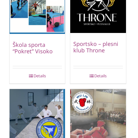
Sportsko – plesni
Škola sporta
klub Throne
“Pokret” Visoko
Details
Details