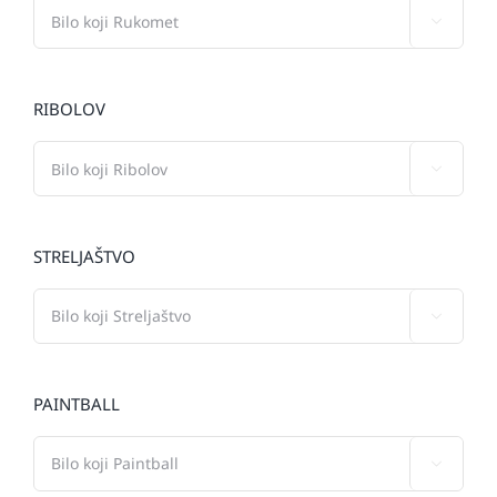

RIBOLOV

STRELJAŠTVO

PAINTBALL
