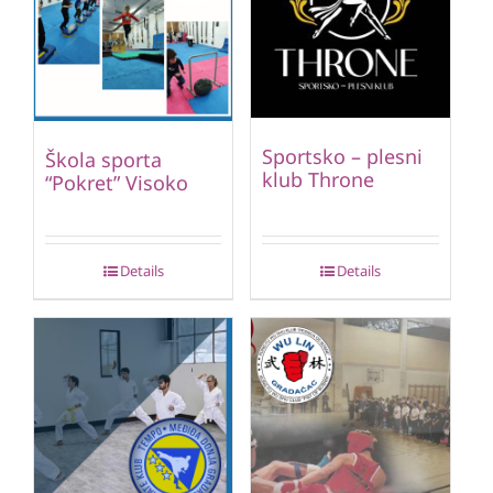
Sportsko – plesni
Škola sporta
klub Throne
“Pokret” Visoko
Details
Details