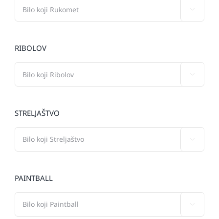

RIBOLOV

STRELJAŠTVO

PAINTBALL
