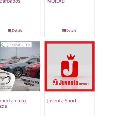
 Barbados
MOJLAB
Details
Details
necta d.o.o. –
Juventa Sport
zda