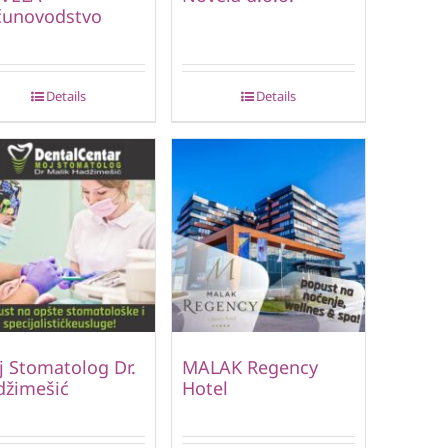
čunovodstvo
Details
Details
 Stomatolog Dr.
MALAK Regency
džimešić
Hotel