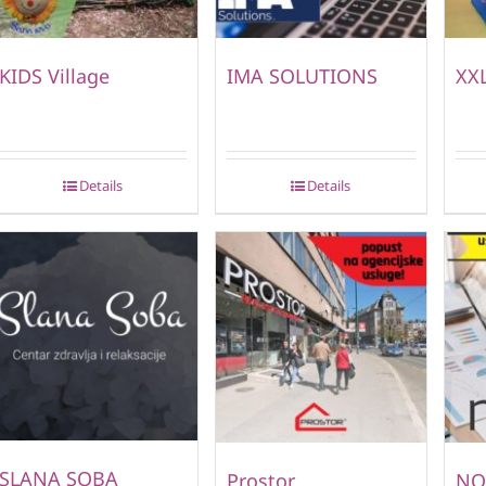
KIDS Village
IMA SOLUTIONS
XXL
Details
Details
SLANA SOBA
Prostor
NO