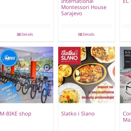
International
EC
Montessori House
Sarajevo
Details
Details
M-BIKE shop
Slatko i Slano
Con
Ma