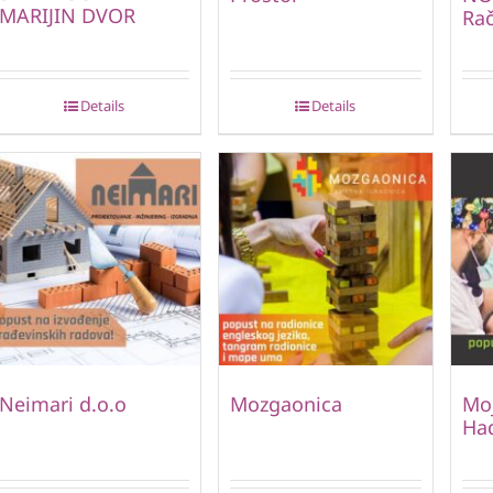
MARIJIN DVOR
Ra
Details
Details
Neimari d.o.o
Mozgaonica
Moj
Ha