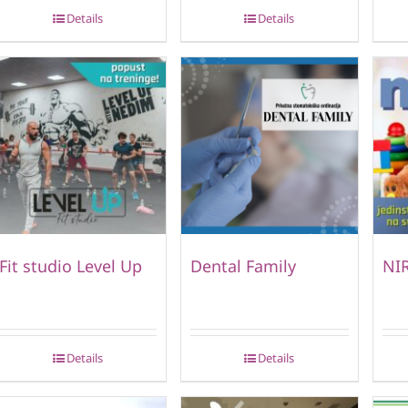
Details
Details
Fit studio Level Up
Dental Family
NIR
Details
Details