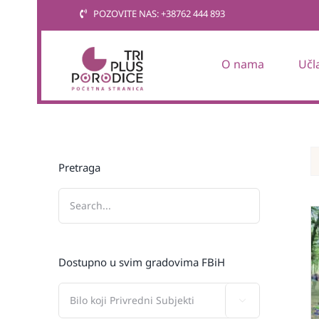
Skip
POZOVITE NAS: +38762 444 893
to
content
O nama
Učl
Pretraga
Dostupno u svim gradovima FBiH
