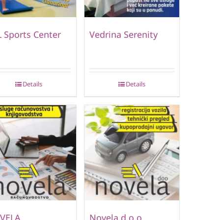
 Sports Center
Vedrina Serenity
Details
Details
VELA
Novela d.o.o.