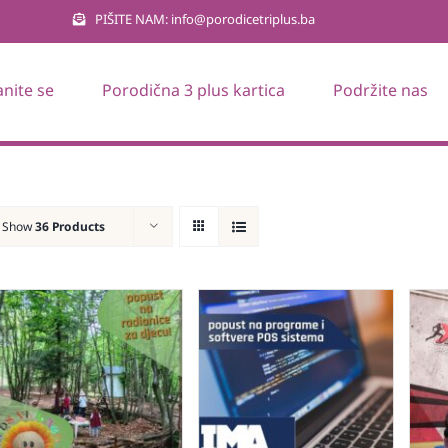
PIŠITE NAM: info@porodicetriplus.ba
anite se
Porodična 3 plus kartica
Podržite nas
Show
36 Products