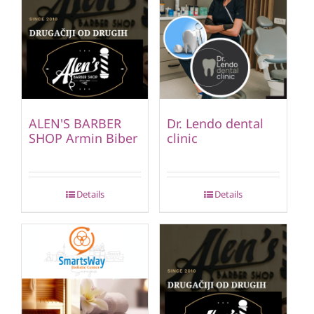
ALEN'S BARBER
Dr. Lendo dental
SHOP Armin Biber
clinic
Details
Details