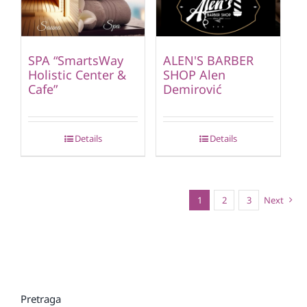
SPA “SmartsWay
ALEN'S BARBER
Holistic Center &
SHOP Alen
Cafe”
Demirović
Details
Details
1
2
3
Next
Pretraga