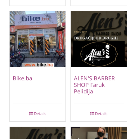
Bike.ba
ALEN'S BARBER
SHOP Faruk
Pelidija
Details
Details