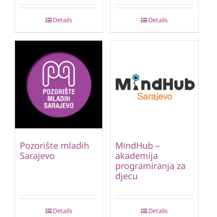
Details
Details
Pozorište mladih
MindHub –
Sarajevo
akademija
programiranja za
djecu
Details
Details