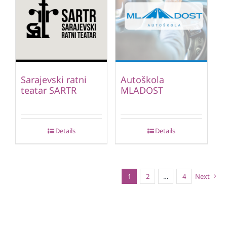
Sarajevski ratni
Autoškola
teatar SARTR
MLADOST
Details
Details
1
2
…
4
Next