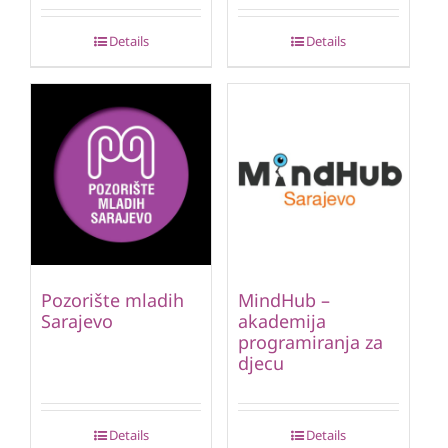
Details
Details
Pozorište mladih
MindHub –
Sarajevo
akademija
programiranja za
djecu
Details
Details