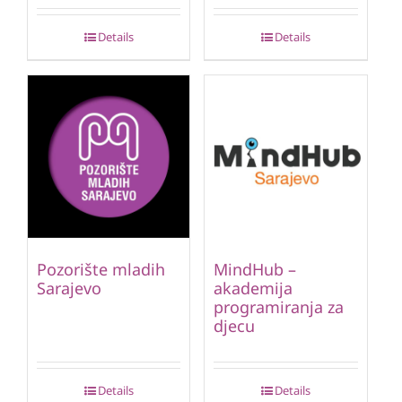
Details
Details
Pozorište mladih
MindHub –
Sarajevo
akademija
programiranja za
djecu
Details
Details