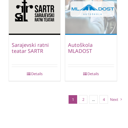
Sarajevski ratni
Autoškola
teatar SARTR
MLADOST
Details
Details
1
2
…
4
Next