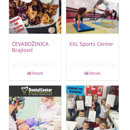
ĆEVABDŽINICA
XXL Sports Center
Brajlović
Details
Details