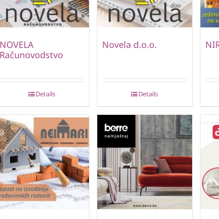
NOVELA
Novela d.o.o.
NIR
Računovodstvo
Details
Details