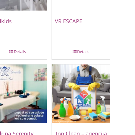
lkids
VR ESCAPE
Details
Details
rina Serenity
Top Clean – agencija