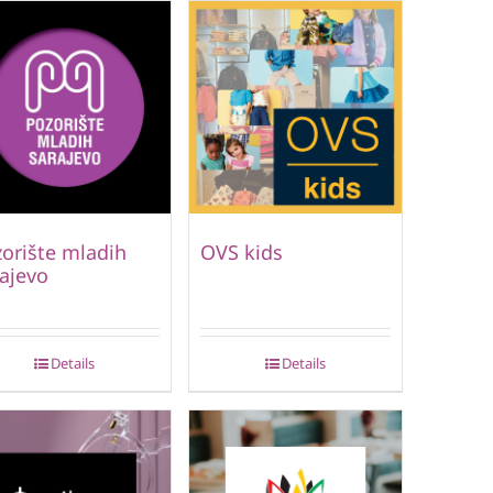
orište mladih
OVS kids
ajevo
Details
Details