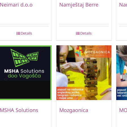
Neimari d.o.o
Namještaj Berre
Nam
Details
Details
MSHA Solutions
Mozgaonica
MO