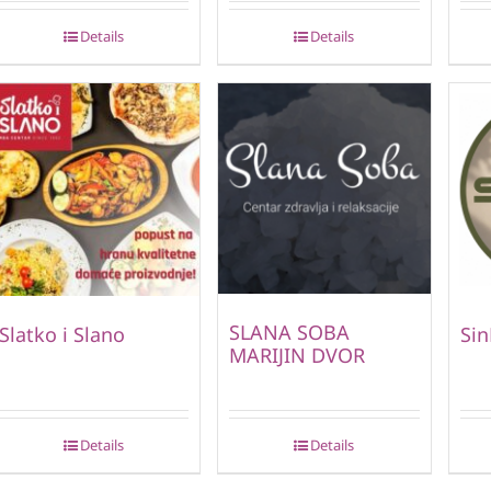
Details
Details
SLANA SOBA
Slatko i Slano
Si
MARIJIN DVOR
Details
Details