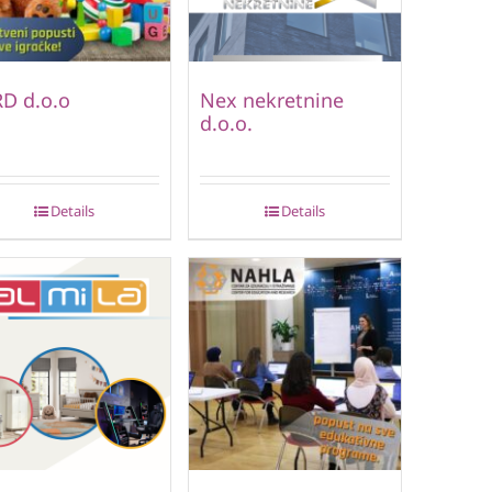
D d.o.o
Nex nekretnine
d.o.o.
Details
Details