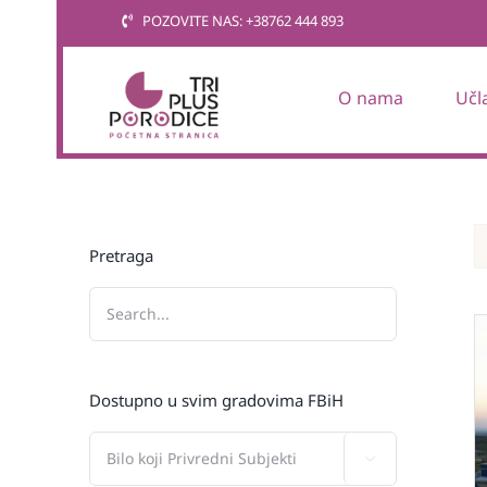
Skip
POZOVITE NAS: +38762 444 893
to
content
O nama
Učl
Pretraga
Dostupno u svim gradovima FBiH
