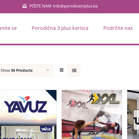
PIŠITE NAM: info@porodicetriplus.ba
anite se
Porodična 3 plus kartica
Podržite nas
Show
36 Products