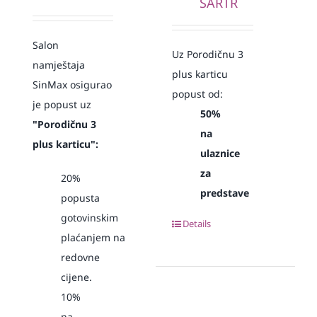
SARTR
Salon
Uz Porodičnu 3
namještaja
plus karticu
SinMax osigurao
popust od:
je popust
uz
50%
"Porodičnu 3
na
plus karticu":
ulaznice
za
20%
predstave
popusta
gotovinskim
Details
plaćanjem
na
redovne
cijene.
10%
na