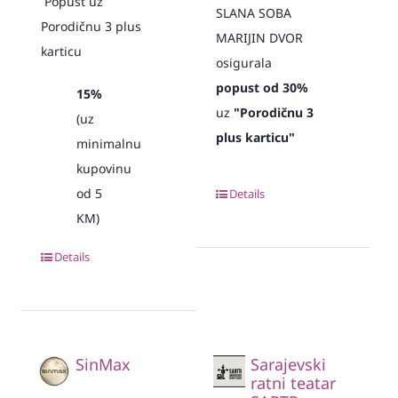
Popust uz
SLANA SOBA
Porodičnu 3 plus
MARIJIN DVOR
karticu
osigurala
popust od 30%
15%
uz
"Porodičnu 3
(uz
plus karticu"
minimalnu
kupovinu
od 5
Details
KM)
Details
SinMax
Sarajevski
ratni teatar