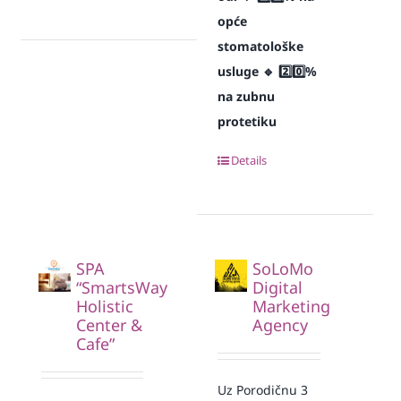
opće
stomatološke
usluge
🔹 2️⃣0️⃣%
na zubnu
protetiku
Details
SPA
SoLoMo
“SmartsWay
Digital
Holistic
Marketing
Center &
Agency
Cafe”
Uz Porodičnu 3