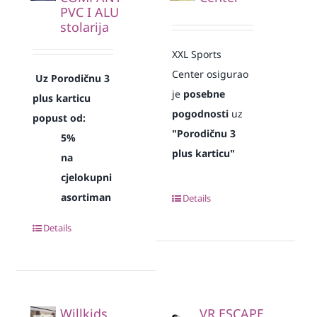
PVC I ALU
stolarija
XXL Sports
Center osigurao
Uz Porodičnu 3
je
posebne
plus karticu
pogodnosti
uz
popust od:
"Porodičnu 3
5%
plus karticu"
na
cjelokupni
asortiman
Details
Details
Willkids
VR ESCAPE