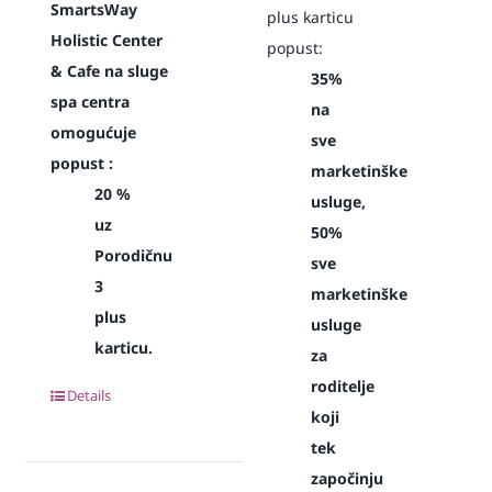
SmartsWay
plus karticu
Holistic Center
popust:
& Cafe na sluge
35%
spa centra
na
omogućuje
sve
popust :
marketinške
20 %
usluge,
uz
50%
Porodičnu
sve
3
marketinške
plus
usluge
karticu.
za
roditelje
Details
koji
tek
započinju