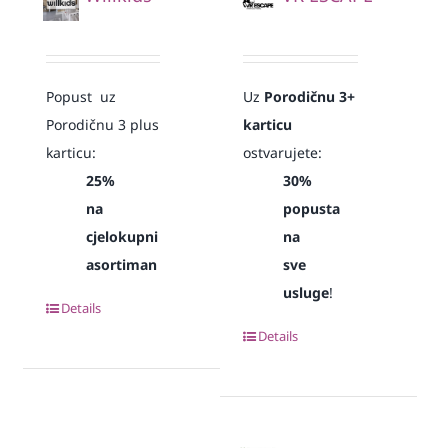
Popust uz
Uz
Porodičnu 3+
Porodičnu 3 plus
karticu
karticu:
ostvarujete:
25%
30%
na
popusta
cjelokupni
na
asortiman
sve
usluge
!
Details
Details