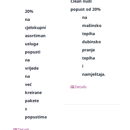
Clean nudi
popust od 20%
20%
na
na
mašinsko
cjelokupni
tepiha
asortiman
dubinsko
usluga
pranje
popusti
tepiha
ne
i
vrijede
namještaja.
na
već
Details
kreirane
pakete
s
popustima
Details