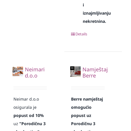
i
iznajmljivanju
nekretnina.
Details
Neimari
Namještaj
d.o.o
Berre
Neimar d.o.o
Berre namještaj
osigurala je
omogućio
popust od 10%
popust uz
uz
"Porodičnu 3
Porodičnu 3