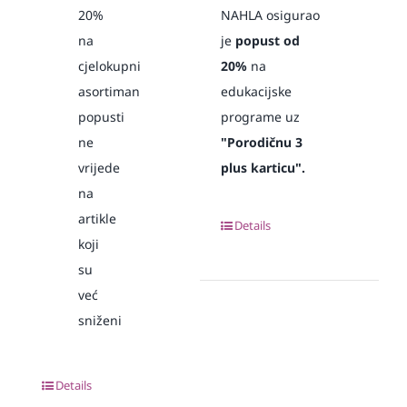
20%
NAHLA osigurao
na
je
popust od
cjelokupni
20%
na
asortiman
edukacijske
popusti
programe uz
ne
"Porodičnu 3
vrijede
plus karticu".
na
artikle
Details
koji
su
već
sniženi
Details