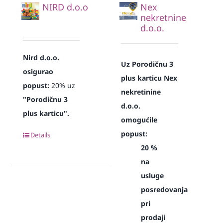
NIRD d.o.o
Nex
nekretnine
d.o.o.
Nird d.o.o.
Uz Porodičnu 3
osigurao
plus karticu Nex
popust:
20% uz
nekretinine
"Porodičnu 3
d.o.o.
plus karticu".
omogućile
popust:
Details
20 %
na
usluge
posredovanja
pri
prodaji