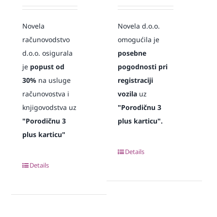
Novela
Novela d.o.o.
računovodstvo
omogućila je
d.o.o. osigurala
posebne
je
popust od
pogodnosti pri
30%
na usluge
registraciji
računovostva i
vozila
uz
knjigovodstva uz
"Porodičnu 3
"Porodičnu 3
plus karticu".
plus karticu"
Details
Details