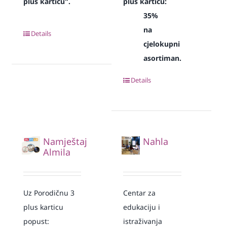
plus karticu".
plus karticu:
35%
na
Details
cjelokupni
asortiman.
Details
Namještaj
Nahla
Almila
Uz Porodičnu 3
Centar za
plus karticu
edukaciju i
popust:
istraživanja