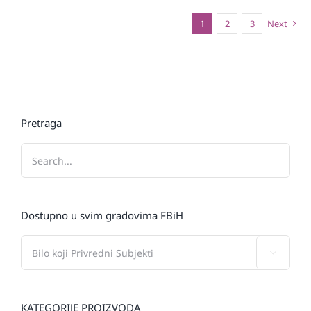
1
2
3
Next
Pretraga
Dostupno u svim gradovima FBiH

KATEGORIJE PROIZVODA