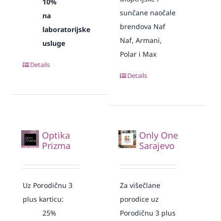
10%
sunčane naočale
na
brendova Naf
laboratorijske
Naf, Armani,
usluge
Polar i Max
Details
Details
Optika
Only One
Prizma
Sarajevo
Uz Porodičnu 3
Za višečlane
plus karticu:
porodice uz
25%
Porodičnu 3 plus