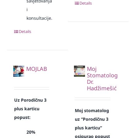
savjetovanja
Details
i
konsultacije.
Details
MOJLAB
Moj
Stomatolog
Dr.
Hadžimešić
Uz Porodičnu 3
plus karticu
Moj stomatolog
popust:
uz “Porodičnu 3
plus karticu”
20%
osigurao popust