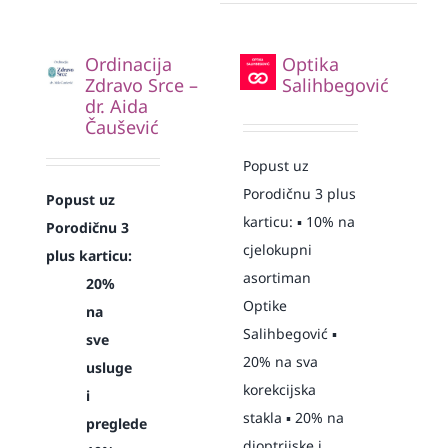
Ordinacija
Optika
Zdravo Srce –
Salihbegović
dr. Aida
Čaušević
Popust uz
Porodičnu 3 plus
Popust uz
karticu: ▪️ 10% na
Porodičnu 3
cjelokupni
plus karticu:
asortiman
20%
Optike
na
Salihbegović ▪️
sve
20% na sva
usluge
korekcijska
i
stakla ▪️ 20% na
preglede
dioptrijske i