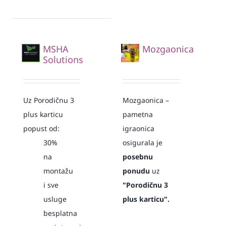
MSHA
Mozgaonica
Solutions
Uz Porodičnu 3
Mozgaonica –
plus karticu
pametna
popust od:
igraonica
30%
osigurala je
na
posebnu
montažu
ponudu
uz
i sve
"Porodičnu 3
usluge
plus karticu".
besplatna