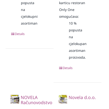
popusta
karticu restoran
na
Only One
cjelokupni
omogućava:
asortiman
10
%
popusta
Details
na
cjelokupan
asortiman
proizvoda.
Details
NOVELA
Novela d.o.o.
Računovodstvo