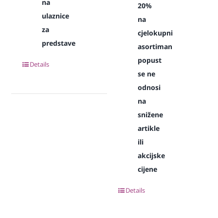
na
20%
ulaznice
na
za
cjelokupni
predstave
asortiman
popust
Details
se ne
odnosi
na
snižene
artikle
ili
akcijske
cijene
Details