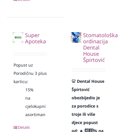
Super
Stomatološka
Apoteka
ordinacija
Dental
House
Špirtović
Popust uz
Porodičnu 3 plus
🦷 Dental House
karticu:
Špirtović
15%
obezbijedio je
na
za porodice s
cjelokupni
troje ili više
asortiman
djece popust
Details
od:
🔹 2️⃣0️⃣% na