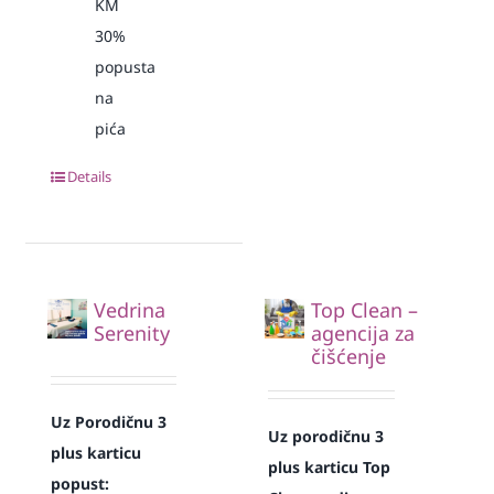
KM
30%
popusta
na
pića
Details
Vedrina
Top Clean –
Serenity
agencija za
čišćenje
Uz Porodičnu 3
Uz porodičnu 3
plus karticu
plus karticu Top
popust: