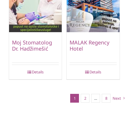
Moj Stomatolog
MALAK Regency
Dr. Hadžimešić
Hotel
Details
Details
1
2
…
8
Next