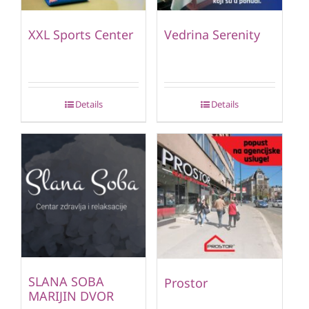
XXL Sports Center
Vedrina Serenity
Details
Details
SLANA SOBA
Prostor
MARIJIN DVOR