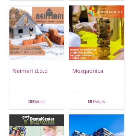
Neimari d.o.o
Mozgaonica
Details
Details