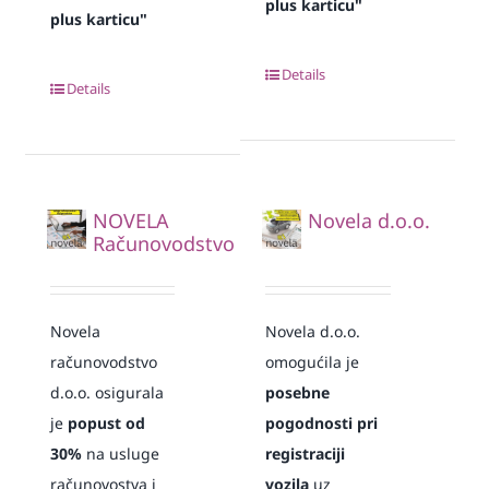
plus karticu"
plus karticu"
Details
Details
NOVELA
Novela d.o.o.
Računovodstvo
Novela
Novela d.o.o.
računovodstvo
omogućila je
d.o.o. osigurala
posebne
je
popust od
pogodnosti pri
30%
na usluge
registraciji
računovostva i
vozila
uz