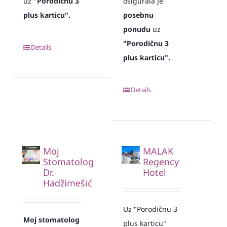
uz
"Porodičnu 3
osigurala je
plus karticu".
posebnu
ponudu
uz
"Porodičnu 3
Details
plus karticu".
Details
Moj
MALAK
Stomatolog
Regency
Dr.
Hotel
Hadžimešić
Uz "Porodičnu 3
Moj stomatolog
plus karticu"