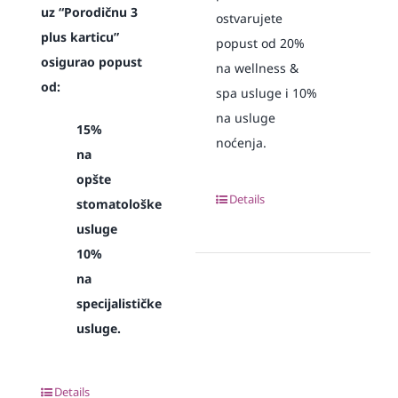
uz “Porodičnu 3
ostvarujete
plus karticu”
popust od 20%
osigurao popust
na wellness &
od:
spa usluge i 10%
na usluge
15%
noćenja.
na
opšte
Details
stomatološke
usluge
10%
na
specijalističke
usluge.
Details