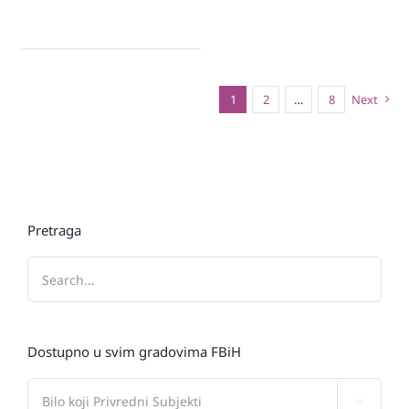
1
2
…
8
Next
Pretraga
Dostupno u svim gradovima FBiH
