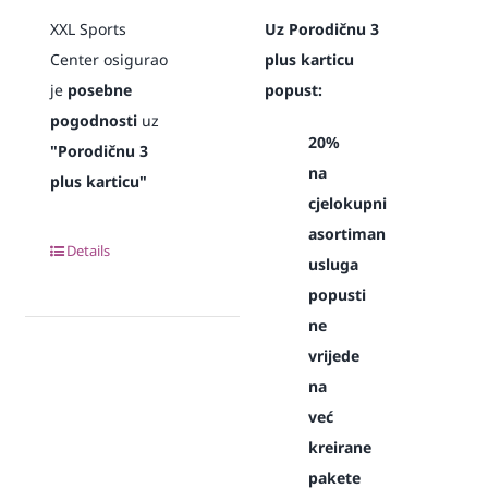
XXL Sports
Uz Porodičnu 3
Center osigurao
plus karticu
je
posebne
popust:
pogodnosti
uz
20%
"Porodičnu 3
na
plus karticu"
cjelokupni
asortiman
Details
usluga
popusti
ne
vrijede
na
već
kreirane
pakete