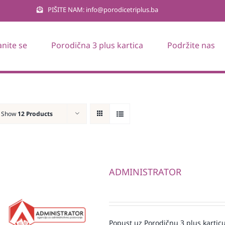
PIŠITE NAM: info@porodicetriplus.ba
anite se
Porodična 3 plus kartica
Podržite nas
Show
12 Products
ADMINISTRATOR
Popust uz Porodičnu 3 plus karticu