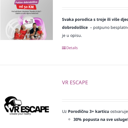
Svaka
porodica s troje ili više d
dobrodošlice
– potpuno besplatno i
je u opisu.
Details
VR ESCAPE
Uz
Porodičnu 3+ karticu
ostvaruje
30% popusta na sve usluge