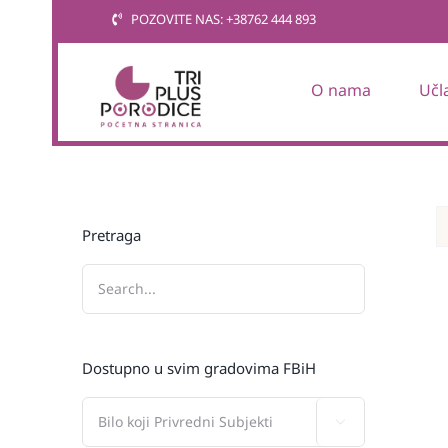
Skip
POZOVITE NAS: +38762 444 893
to
content
O nama
Učl
Pretraga
Dostupno u svim gradovima FBiH
