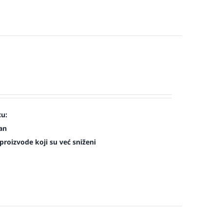
cu:
man
roizvode koji su već sniženi