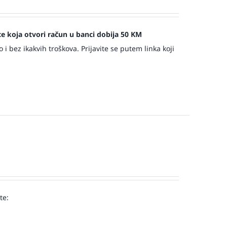
jece koja otvori račun u banci dobija 50 KM
 bez ikakvih troškova. Prijavite se putem linka koji
te:
!