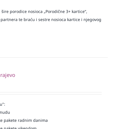
e šire porodice nosioca „Porodične 3+ kartice“,
 partnera te braću i sestre nosioca kartice i njegovog
rajevo
u":
onudu
e pakete radnim danima
e pakete vikendom