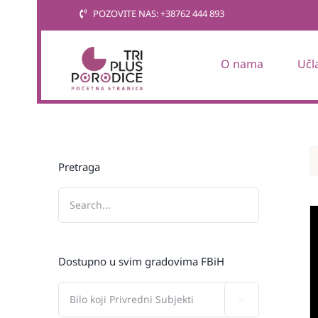
Skip
POZOVITE NAS: +38762 444 893
to
content
O nama
Učl
Pretraga
Dostupno u svim gradovima FBiH
