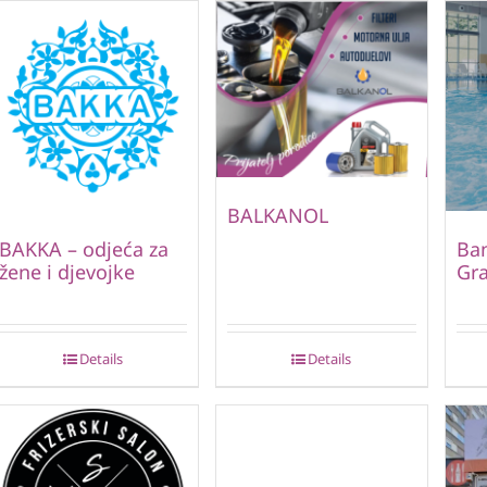
BALKANOL
BAKKA – odjeća za
Ban
žene i djevojke
Gr
Details
Details