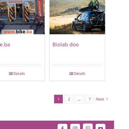
e.ba
Biolab doo
Details
Details
1
2
…
7
Next