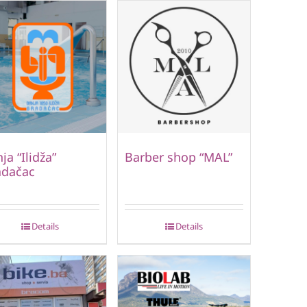
ja “Ilidža”
Barber shop “MAL”
adačac
Details
Details