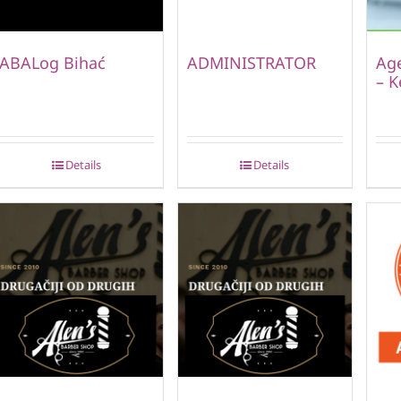
ABALog Bihać
ADMINISTRATOR
Age
– K
Details
Details