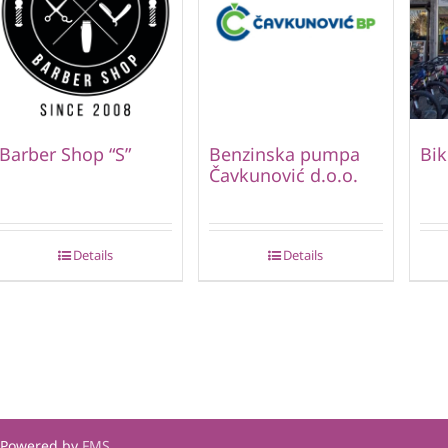
Barber Shop “S”
Benzinska pumpa
Bik
Čavkunović d.o.o.
Details
Details
| Powered by
FMS