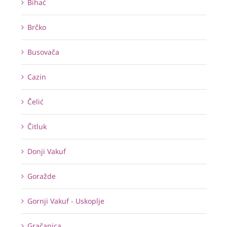
Bihać
Brčko
Busovača
Cazin
Čelić
Čitluk
Donji Vakuf
Goražde
Gornji Vakuf - Uskoplje
Gračanica