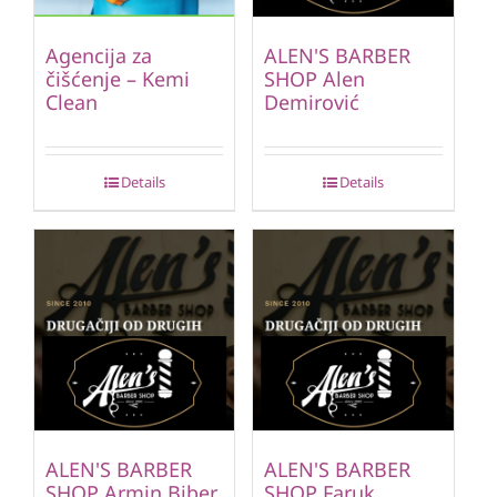
Agencija za
ALEN'S BARBER
čišćenje – Kemi
SHOP Alen
Clean
Demirović
Details
Details
ALEN'S BARBER
ALEN'S BARBER
SHOP Armin Biber
SHOP Faruk