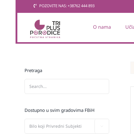
Skip
POZOVITE NAS: +38762 444 893
to
content
O nama
Učl
Pretraga
Dostupno u svim gradovima FBiH
