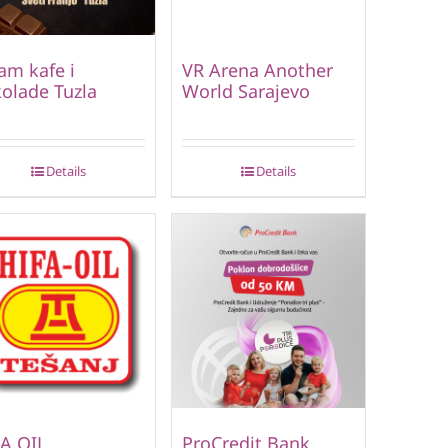
am kafe i
VR Arena Another
olade Tuzla
World Sarajevo
Details
Details
A OIL
ProCredit Bank