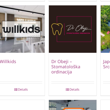
Willkids
Dr Obeji –
Jap
Stomatološka
Src
ordinacija
Details
Details