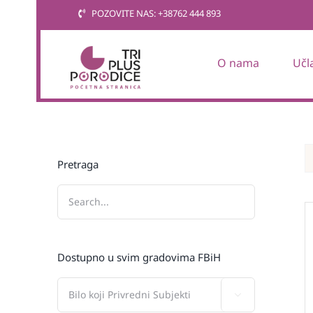
Skip
POZOVITE NAS: +38762 444 893
to
content
O nama
Učl
Pretraga
Dostupno u svim gradovima FBiH
