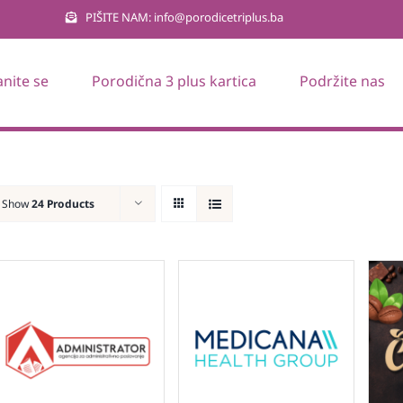
PIŠITE NAM: info@porodicetriplus.ba
anite se
Porodična 3 plus kartica
Podržite nas
Show
24 Products