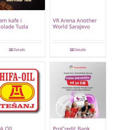
am kafe i
VR Arena Another
olade Tuzla
World Sarajevo
Details
Details
A OIL
ProCredit Bank