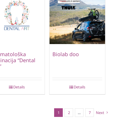
omatološka
Biolab doo
inacija “Dental
”
Details
Details
1
2
…
7
Next