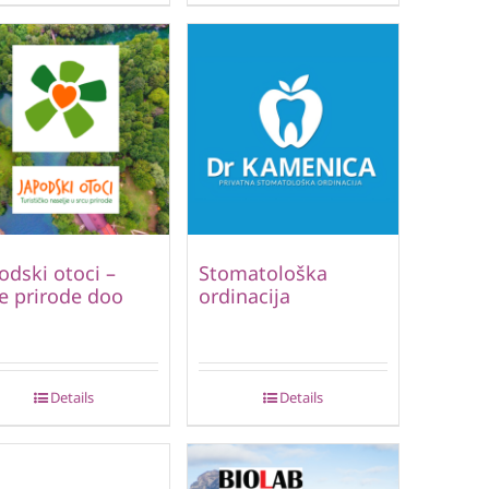
odski otoci –
Stomatološka
e prirode doo
ordinacija
Details
Details