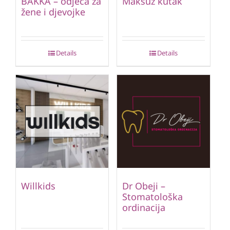
BAKKA – odjeća za
Maksuz kutak
žene i djevojke
Details
Details
Willkids
Dr Obeji –
Stomatološka
ordinacija