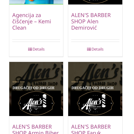
Agencija za
ALEN'S BARBER
čišćenje – Kemi
SHOP Alen
Clean
Demirović
Details
Details
ALEN'S BARBER
ALEN'S BARBER
SHOP Armin Biber
SHOP Faruk