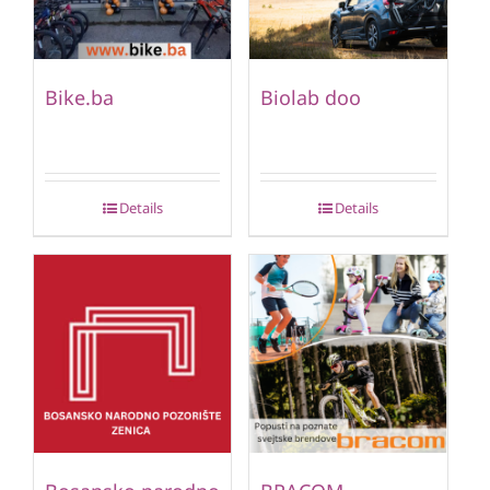
Bike.ba
Biolab doo
Details
Details