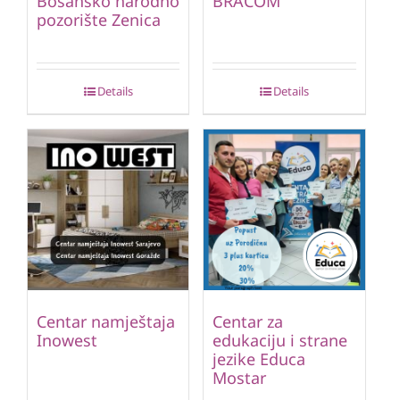
Bosansko narodno
BRACOM
pozorište Zenica
Details
Details
Centar namještaja
Centar za
Inowest
edukaciju i strane
jezike Educa
Mostar