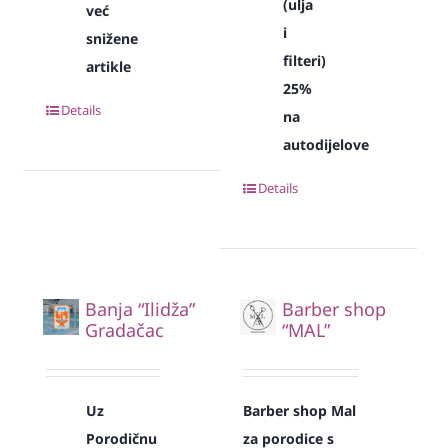
(ulja
već
i
snižene
filteri)
artikle
25%
Details
na
autodijelove
Details
Banja “Ilidža”
Barber shop
Gradačac
“MAL”
Uz
Barber shop Mal
Porodičnu
za porodice s