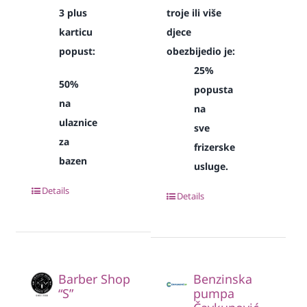
3 plus
troje ili više
karticu
djece
popust:
obezbijedio je:
25%
50%
popusta
na
na
ulaznice
sve
za
frizerske
bazen
usluge.
Details
Details
Barber Shop
Benzinska
“S”
pumpa