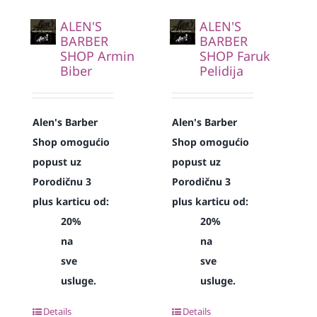
ALEN'S
ALEN'S
BARBER
BARBER
SHOP Armin
SHOP Faruk
Biber
Pelidija
Alen's Barber
Alen's Barber
Shop omogućio
Shop omogućio
popust uz
popust uz
Porodičnu 3
Porodičnu 3
plus karticu od:
plus karticu od:
20%
20%
na
na
sve
sve
usluge.
usluge.
Details
Details