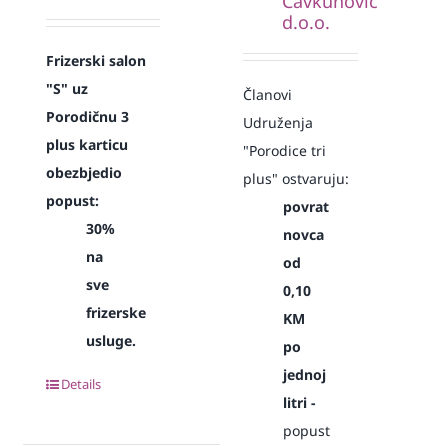
Čavkunović
d.o.o.
Frizerski salon
"S" uz
Članovi
Porodičnu 3
Udruženja
plus karticu
"Porodice tri
obezbjedio
plus" ostvaruju:
popust:
povrat
30%
novca
na
od
sve
0,10
frizerske
KM
usluge.
po
jednoj
Details
litri -
popust