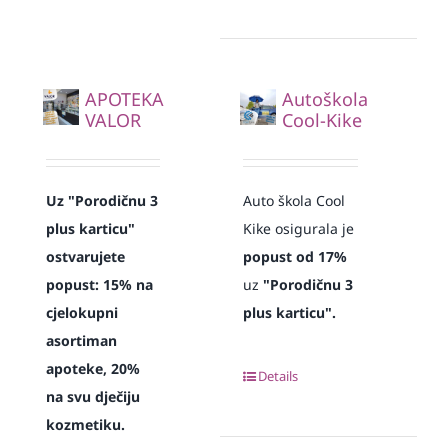
APOTEKA
Autoškola
VALOR
Cool-Kike
Uz "Porodičnu 3
Auto škola Cool
plus karticu"
Kike osigurala je
ostvarujete
popust od 17%
popust: 15% na
uz
"Porodičnu 3
cjelokupni
plus karticu".
asortiman
apoteke, 20%
Details
na svu dječiju
kozmetiku.