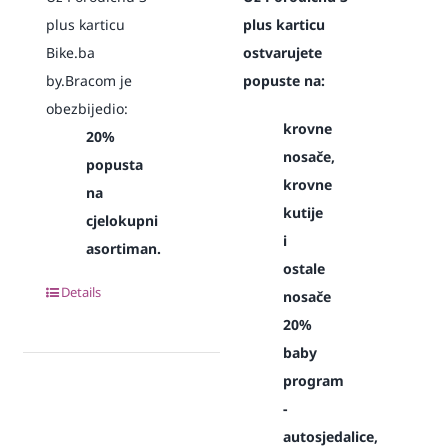
plus karticu
plus karticu
Bike.ba
ostvarujete
by.Bracom je
popuste na:
obezbijedio:
krovne
20%
nosače,
popusta
krovne
na
kutije
cjelokupni
i
asortiman.
ostale
Details
nosače
20%
baby
program
-
autosjedalice,