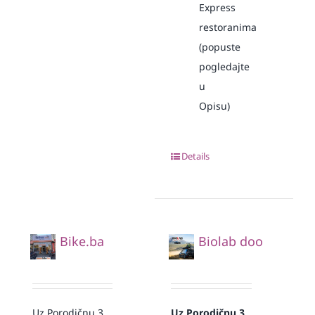
Express
restoranima
(popuste
pogledajte
u
Opisu)
Details
Bike.ba
Biolab doo
Uz Porodičnu 3
Uz Porodičnu 3