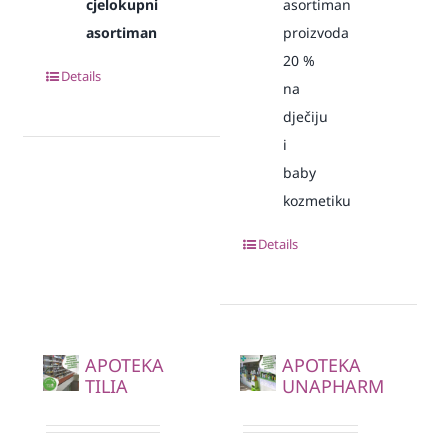
cjelokupni
asortiman
asortiman
proizvoda
20
%
Details
na
dječiju
i
baby
kozmetiku
Details
APOTEKA
APOTEKA
TILIA
UNAPHARM