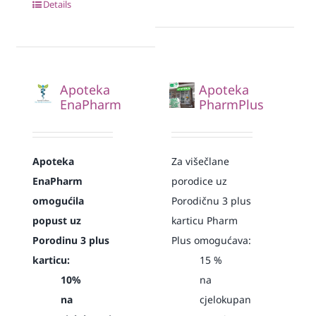
Details
Apoteka
Apoteka
EnaPharm
PharmPlus
Apoteka
Za višečlane
EnaPharm
porodice uz
omogućila
Porodičnu 3 plus
popust uz
karticu Pharm
Porodinu 3 plus
Plus omogućava:
karticu:
15
%
10%
na
na
cjelokupan