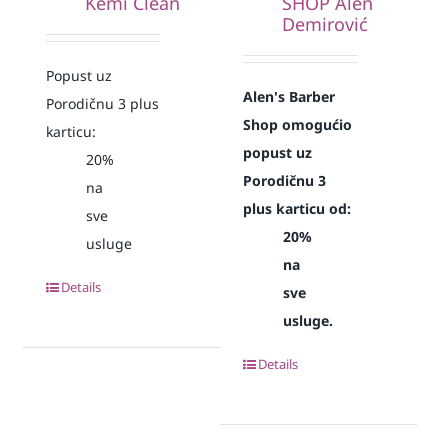
Kemi Clean
SHOP Alen
Demirović
Popust uz
Alen's Barber
Porodičnu 3 plus
Shop omogućio
karticu:
popust uz
20%
Porodičnu 3
na
plus karticu od:
sve
20%
usluge
na
Details
sve
usluge.
Details