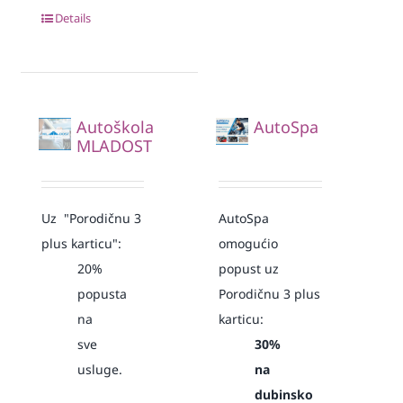
Details
Autoškola
AutoSpa
MLADOST
Uz "Porodičnu 3
AutoSpa
plus karticu":
omogućio
20%
popust uz
popusta
Porodičnu 3 plus
na
karticu:
sve
30%
usluge.
na
dubinsko