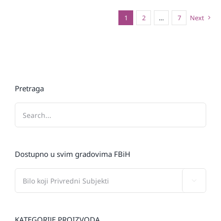
1
2
…
7
Next
Pretraga
Dostupno u svim gradovima FBiH

KATEGORIJE PROIZVODA