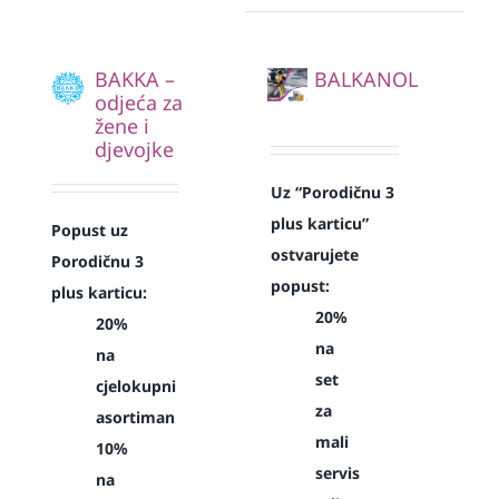
BAKKA –
BALKANOL
odjeća za
žene i
djevojke
Uz “Porodičnu 3
plus karticu”
Popust uz
ostvarujete
Porodičnu 3
popust:
plus karticu:
20%
20%
na
na
set
cjelokupni
za
asortiman
mali
10%
servis
na