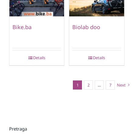
Bike.ba
Biolab doo
Details
Details
1
2
…
7
Next
Pretraga