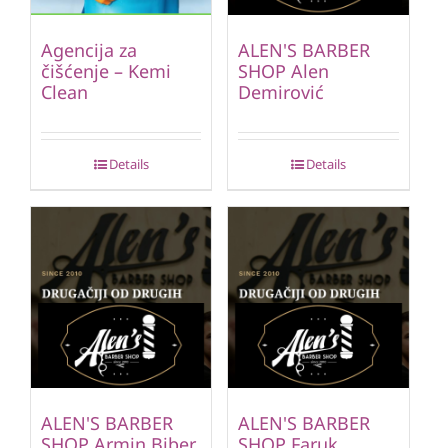
Agencija za
ALEN'S BARBER
čišćenje – Kemi
SHOP Alen
Clean
Demirović
Details
Details
ALEN'S BARBER
ALEN'S BARBER
SHOP Armin Biber
SHOP Faruk