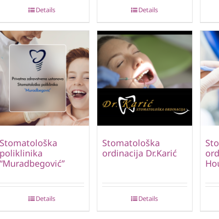
Details
Details
Stomatološka
Stomatološka
St
poliklinika
ordinacija Dr.Karić
ord
“Muradbegović”
Hou
Details
Details