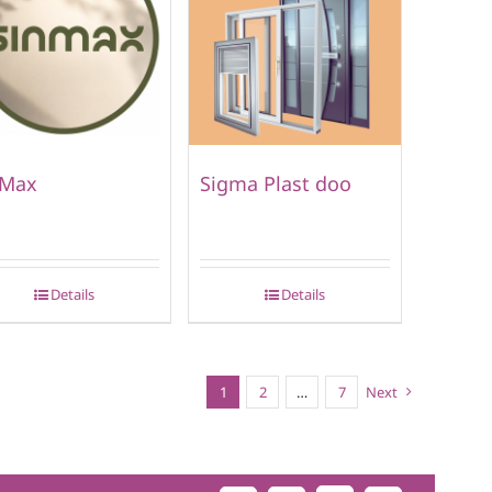
nMax
Sigma Plast doo
Details
Details
1
2
…
7
Next