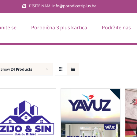
PIŠITE NAM: info@porodicetriplus.ba
anite se
Porodična 3 plus kartica
Podržite nas
Show
24 Products