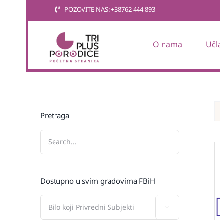
Skip
POZOVITE NAS: +38762 444 893
to
content
O nama
Učl
Pretraga
Dostupno u svim gradovima FBiH
