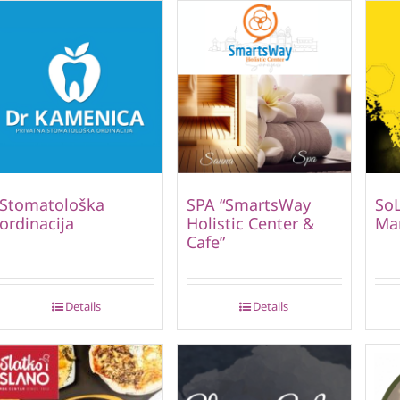
Stomatološka
SPA “SmartsWay
SoL
ordinacija
Holistic Center &
Ma
Cafe”
Details
Details