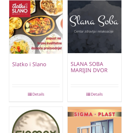
SLANA SOBA
Slatko i Slano
MARIJIN DVOR
Details
Details