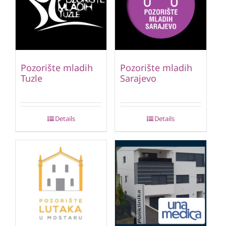
Pozorište mladih
Pozorište mladih
Tuzle
Sarajevo
Details
Details