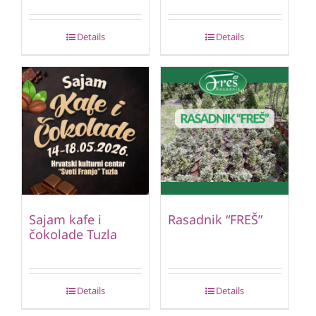
Details
Details
Sajam kafe i
Rasadnik “FREŠ”
čokolade Tuzla
Details
Details