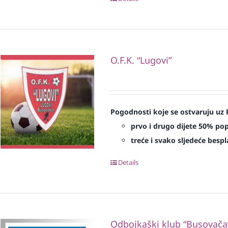
O.F.K. “Lugovi”
Pogodnosti koje se ostvaruju uz 
prvo i drugo dijete 50% po
treće i svako sljedeće bespl
Details
Odbojkaški klub “Busovača