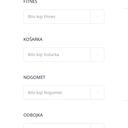
FITNES

KOŠARKA

NOGOMET

ODBOJKA