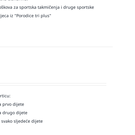
oškova za sportska takmičenja i druge sportske
eca iz "Porodice tri plus"
rticu:
 prvo dijete
 drugo dijete
 svako sljedeće dijete