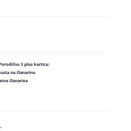
Porodičnu 3 plus karticu:
pusta na članarinu
atna članarina
”