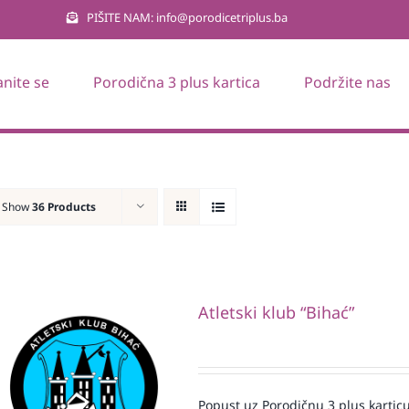
PIŠITE NAM: info@porodicetriplus.ba
anite se
Porodična 3 plus kartica
Podržite nas
Show
36 Products
Atletski klub “Bihać”
Popust uz Porodičnu 3 plus karticu