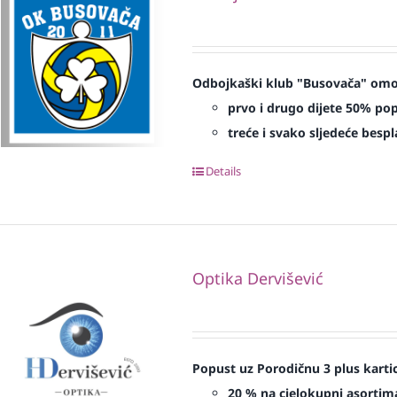
Odbojkaški klub "Busovača" omog
prvo i drugo dijete 50% pop
treće i svako sljedeće bespl
Details
Optika Dervišević
Popust uz Porodičnu 3 plus karti
20 % na cjelokupni asortima