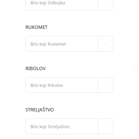

RUKOMET

RIBOLOV

STRELJAŠTVO
