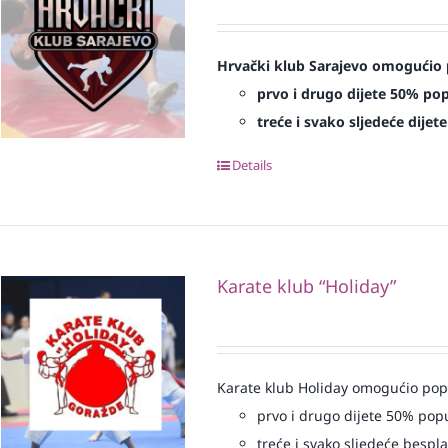
Hrvački klub Sarajevo omogućio 
prvo i drugo dijete 50% po
treće i svako sljedeće dijet
Details
Karate klub “Holiday”
Karate klub Holiday omogućio popu
prvo i drugo dijete 50% pop
treće i svako sljedeće bespl