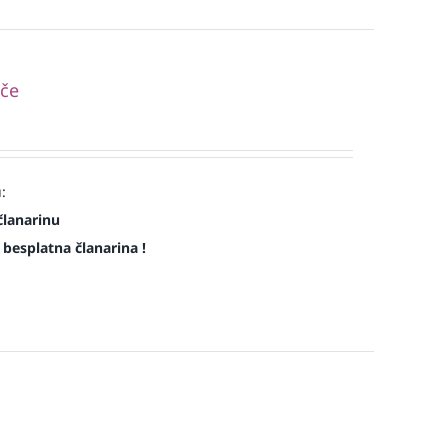
pče
:
članarinu
e besplatna članarina !