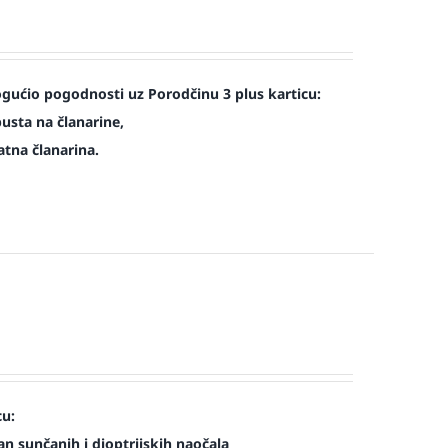
ućio pogodnosti uz Porodčinu 3 plus karticu:
usta na članarine,
atna članarina.
cu:
n sunčanih i dioptrijskih naočala