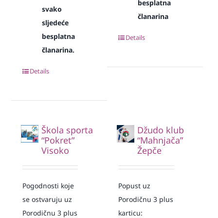
besplatna
svako
članarina
sljedeće
besplatna
Details
članarina.
Details
Škola sporta
Džudo klub
“Pokret”
“Mahnjača”
Visoko
Žepče
Pogodnosti koje
Popust uz
se ostvaruju uz
Porodičnu 3 plus
Porodičnu 3 plus
karticu: