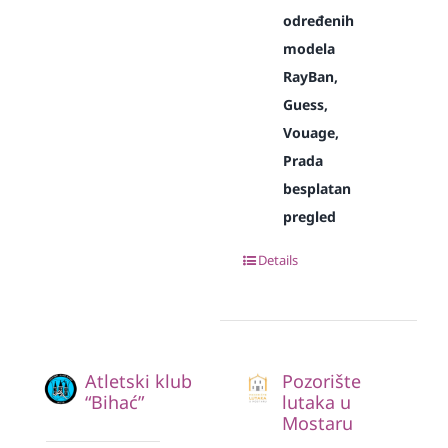
određenih
modela
RayBan,
Guess,
Vouage,
Prada
besplatan
pregled
Details
Atletski klub
Pozorište
“Bihać”
lutaka u
Mostaru