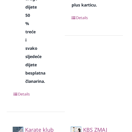
plus karticu.
dijete
50
Details
%
treće
i
svako
sljedeće
dijete
besplatna
članarina.
Details
Karate klub
KBS ZMAJ