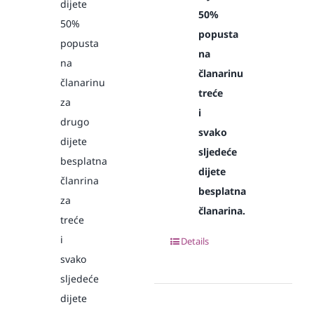
dijete
50%
50%
popusta
popusta
na
na
članarinu
članarinu
treće
za
i
drugo
svako
dijete
sljedeće
besplatna
dijete
članrina
besplatna
za
članarina.
treće
i
Details
svako
sljedeće
dijete