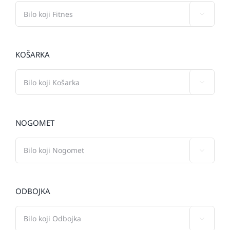

KOŠARKA

NOGOMET

ODBOJKA
