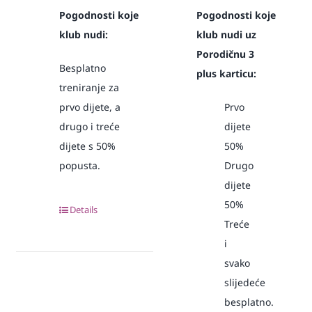
Pogodnosti koje
Pogodnosti koje
klub nudi:
klub nudi uz
Porodičnu 3
Besplatno
plus karticu:
treniranje za
prvo dijete, a
Prvo
drugo i treće
dijete
dijete s 50%
50%
popusta.
Drugo
dijete
50%
Details
Treće
i
svako
slijedeće
besplatno.