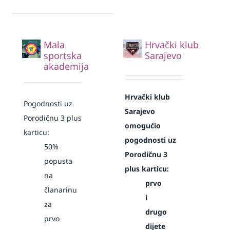
Mala
Hrvački klub
sportska
Sarajevo
akademija
Hrvački klub
Pogodnosti uz
Sarajevo
Porodičnu 3 plus
omogućio
karticu:
pogodnosti uz
50%
Porodičnu 3
popusta
plus karticu:
na
prvo
članarinu
i
za
drugo
prvo
dijete