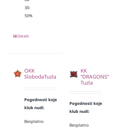
30-
50%
Details
OKK
KK
SlobodaTuzla
“DRAGONS”
Tuzla
Pogodnosti koje
Pogodnosti koje
klub nudi:
klub nudi:
Besplatno
Besplatno