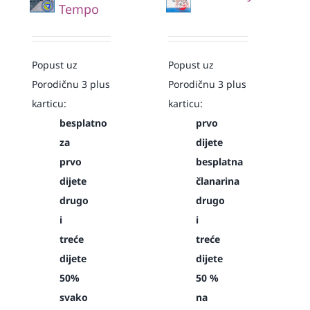
Tempo
Popust uz
Popust uz
Porodičnu 3 plus
Porodičnu 3 plus
karticu:
karticu:
besplatno
prvo
za
dijete
prvo
besplatna
dijete
članarina
drugo
drugo
i
i
treće
treće
dijete
dijete
50%
50 %
svako
na