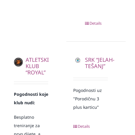
Details
ATLETSKI
SRK “JELAH-
KLUB
TEŠANJ”
“ROYAL”
Pogodnosti uz
Pogodnosti koje
"Porodičnu 3
klub nudi:
plus karticu"
Besplatno
treniranje za
Details
prvo dijete, a