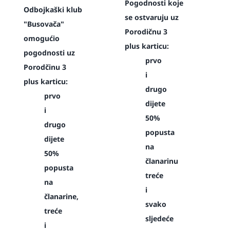
Pogodnosti koje
Odbojkaški klub
se ostvaruju uz
"Busovača"
Porodičnu 3
omogućio
plus karticu:
pogodnosti uz
prvo
Porodčinu 3
i
plus karticu:
drugo
prvo
dijete
i
50%
drugo
popusta
dijete
na
50%
članarinu
popusta
treće
na
i
članarine,
svako
treće
sljedeće
i