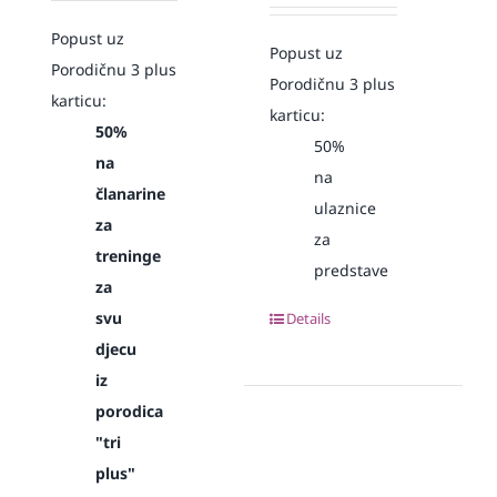
Popust uz
Popust uz
Porodičnu 3 plus
Porodičnu 3 plus
karticu:
karticu:
50%
50%
na
na
članarine
ulaznice
za
za
treninge
predstave
za
svu
Details
djecu
iz
porodica
"tri
plus"