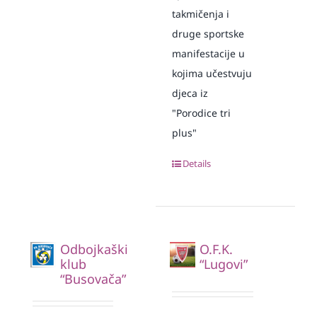
takmičenja i
druge sportske
manifestacije u
kojima učestvuju
djeca iz
"Porodice tri
plus"
Details
Odbojkaški
O.F.K.
klub
“Lugovi”
“Busovača”