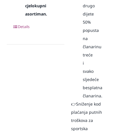
cjelokupni
drugo
asortiman.
dijete
50%
Details
popusta
na
članarinu
treće
i
svako
sljedeće
besplatna
članarina.
👉Sniženje kod
plaćanja putnih
troškova za
sportska