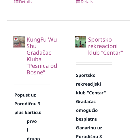
Details
Details
KungFu Wu
Sportsko
Shu
rekreacioni
Gradačac
klub “Centar”
Kluba
“Pesnica od
Bosne”
Sportsko
rekreacijski
klub "Centar"
Popust uz
Gradačac
Porodičnu 3
omogućio
plus karticu:
besplatnu
prvo
članarinu uz
i
Porodičnu 3
drugo