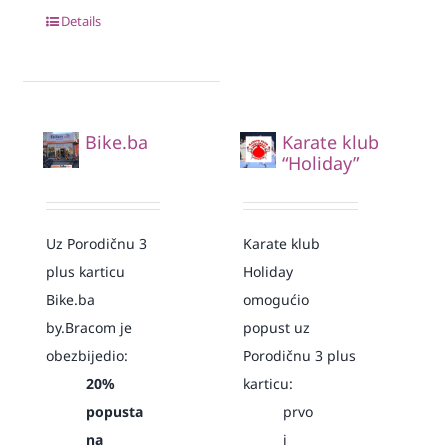
Details
Bike.ba
Karate klub
“Holiday”
Uz Porodičnu 3
Karate klub
plus karticu
Holiday
Bike.ba
omogućio
by.Bracom je
popust uz
obezbijedio:
Porodičnu 3 plus
20%
karticu:
popusta
prvo
na
i