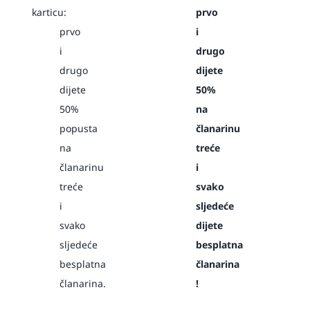
karticu:
prvo
prvo
i
i
drugo
drugo
dijete
dijete
50%
50%
na
popusta
članarinu
na
treće
članarinu
i
treće
svako
i
sljedeće
svako
dijete
sljedeće
besplatna
besplatna
članarina
članarina.
!