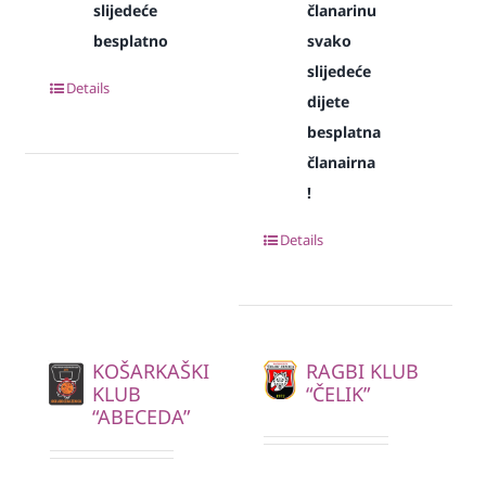
slijedeće
članarinu
besplatno
svako
slijedeće
Details
dijete
besplatna
članairna
!
Details
KOŠARKAŠKI
RAGBI KLUB
KLUB
“ČELIK”
“ABECEDA”