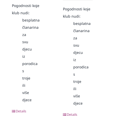
Pogodnosti koje
Pogodnosti koje
klub nudi:
klub nudi:
besplatna
besplatna
članarina
članarina
za
za
svu
svu
djecu
djecu
iz
iz
porodica
porodica
s
s
troje
troje
ili
ili
više
više
djece
djece
Details
Details