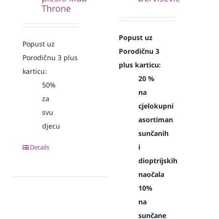
Throne
Popust uz
Popust uz
Porodičnu 3
Porodičnu 3 plus
plus karticu:
karticu:
20 %
50%
na
za
cjelokupni
svu
asortiman
djecu
sunčanih
i
Details
dioptrijskih
naočala
10%
na
sunčane