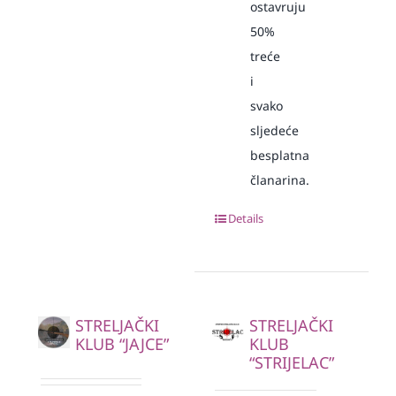
ostavruju
50%
treće
i
svako
sljedeće
besplatna
članarina.
Details
STRELJAČKI
STRELJAČKI
KLUB “JAJCE”
KLUB
“STRIJELAC”