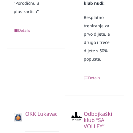
"Porodičnu 3
klub nudi:
plus karticu"
Besplatno
treniranje za
Details
prvo dijete, a
drugo i treće
dijete s 50%
popusta.
Details
OKK Lukavac
Odbojkaški
klub “SA
VOLLEY”