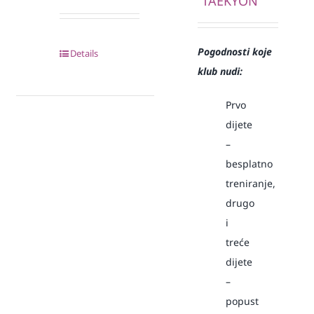
“TAEKYON”
Pogodnosti koje
Details
klub nudi:
Prvo
dijete
–
besplatno
treniranje,
drugo
i
treće
dijete
–
popust