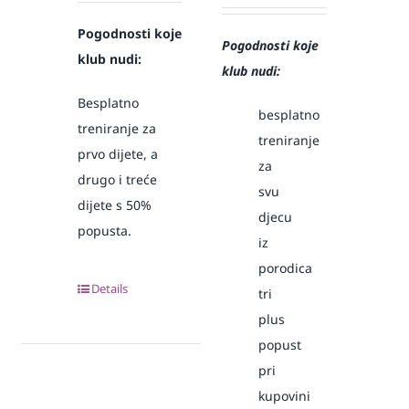
Pogodnosti koje
Pogodnosti koje
klub nudi:
klub nudi:
Besplatno
besplatno
treniranje za
treniranje
prvo dijete, a
za
drugo i treće
svu
dijete s 50%
djecu
popusta.
iz
porodica
Details
tri
plus
popust
pri
kupovini