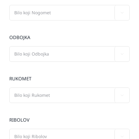

ODBOJKA

RUKOMET

RIBOLOV
