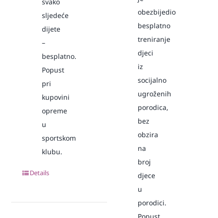
svako
obezbijedio
sljedeće
besplatno
dijete
treniranje
–
djeci
besplatno.
iz
Popust
socijalno
pri
ugroženih
kupovini
porodica,
opreme
bez
u
obzira
sportskom
na
klubu.
broj
Details
djece
u
porodici.
Popust