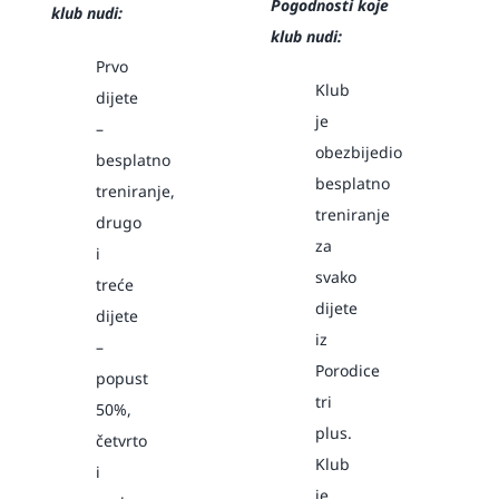
Pogodnosti koje
klub nudi:
klub nudi:
Prvo
Klub
dijete
je
–
obezbijedio
besplatno
besplatno
treniranje,
treniranje
drugo
za
i
svako
treće
dijete
dijete
iz
–
Porodice
popust
tri
50%,
plus.
četvrto
Klub
i
je