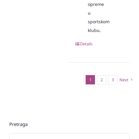
opreme
u
sportskom
klubu.
Details
1
2
3
Next
Pretraga