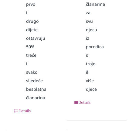
prvo
članarina
i
za
drugo
svu
dijete
djecu
ostavruju
iz
50%
porodica
treće
s
i
troje
svako
ili
sljedeće
više
besplatna
djece
članarina.
Details
Details