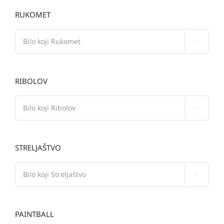
RUKOMET

RIBOLOV

STRELJAŠTVO

PAINTBALL