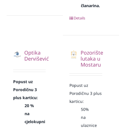
članarina.
Details
Optika
Pozorište
Dervišević
lutaka u
Mostaru
Popust uz
Popust uz
Porodičnu 3
Porodičnu 3 plus
plus karticu:
karticu:
20 %
50%
na
na
cjelokupni
ulaznice