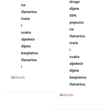
drugo
na
dijete
članarinu
50%
treće
popusta
i
na
svako
članarinu
sljedeće
treće
dijete
i
besplatna
svako
članarina
sljedeće
!
dijete
besplatna
Details
članarina.
Details