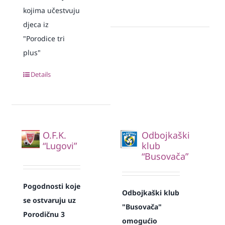
kojima učestvuju
djeca iz
"Porodice tri
plus"
Details
O.F.K.
Odbojkaški
“Lugovi”
klub
“Busovača”
Pogodnosti koje
Odbojkaški klub
se ostvaruju uz
"Busovača"
Porodičnu 3
omogućio