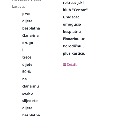
rekreacijski
karticu:
klub "Centar"
prvo
Gradačac
dijete
omogućio
besplatna
besplatnu
članarina
članarinu uz
drugo
Porodičnu 3
i
plus karticu.
treće
dijete
Details
50 %
na
članarinu
svako
slijedeće
dijete
besplatna