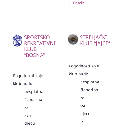
Details
SPORTSKO
STRELJAČKI
REKREATIVNI
KLUB “JAJCE”
KLUB
“BOSNA”
Pogodnosti koje
klub nudi:
Pogodnosti koje
besplatna
klub nudi:
članarina
besplatna
za
članarina
svu
za
djecu
svu
iz
djecu