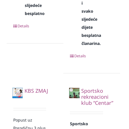
i
slijedeće
svako
besplatno
sljedeće
Details
dijete
besplatna
članarina.
Details
KBS ZMAJ
Sportsko
rekreacioni
klub “Centar”
Popust uz
Sportsko
Porodičnu 3 plus