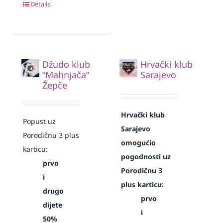
Details
Džudo klub
Hrvački klub
“Mahnjača”
Sarajevo
Žepče
Hrvački klub
Popust uz
Sarajevo
Porodičnu 3 plus
omogućio
karticu:
pogodnosti uz
prvo
Porodičnu 3
i
plus karticu:
drugo
prvo
dijete
i
50%