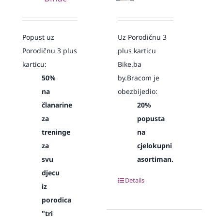
Popust uz
Uz Porodičnu 3
Porodičnu 3 plus
plus karticu
karticu:
Bike.ba
50%
by.Bracom je
na
obezbijedio:
članarine
20%
za
popusta
treninge
na
za
cjelokupni
svu
asortiman.
djecu
Details
iz
porodica
"tri