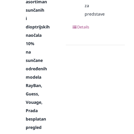
asortiman
za
sunčanih
predstave
i
dioptrijskih
Details
naočala
10%
na
sunčane
određenih
modela
RayBan,
Guess,
Vouage,
Prada
besplatan
pregled