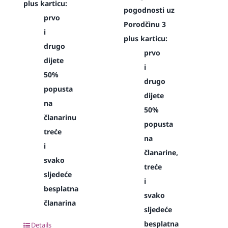
plus karticu:
pogodnosti uz
prvo
Porodčinu 3
i
plus karticu:
drugo
prvo
dijete
i
50%
drugo
popusta
dijete
na
50%
članarinu
popusta
treće
na
i
članarine,
svako
treće
sljedeće
i
besplatna
svako
članarina
sljedeće
besplatna
Details