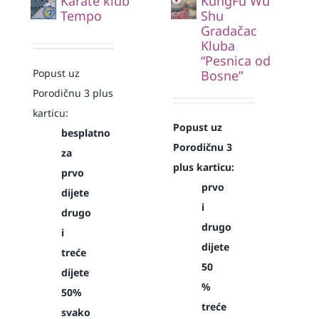
Karate klub
KungFu Wu
Tempo
Shu
Gradačac
Kluba
“Pesnica od
Popust uz
Bosne”
Porodičnu 3 plus
karticu:
Popust uz
besplatno
Porodičnu 3
za
plus karticu:
prvo
prvo
dijete
i
drugo
drugo
i
dijete
treće
50
dijete
%
50%
treće
svako