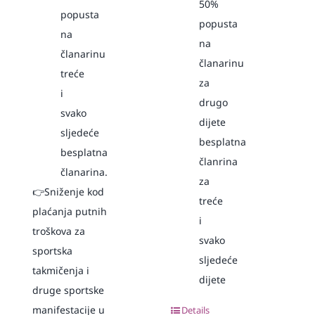
50%
popusta
popusta
na
na
članarinu
članarinu
treće
za
i
drugo
svako
dijete
sljedeće
besplatna
besplatna
članrina
članarina.
za
👉Sniženje kod
treće
plaćanja putnih
i
troškova za
svako
sportska
sljedeće
takmičenja i
dijete
druge sportske
manifestacije u
Details