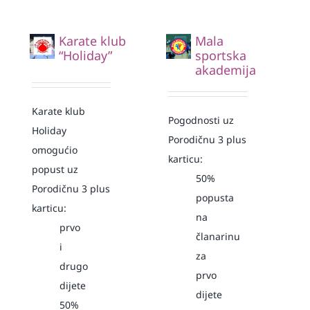
Karate klub
Mala
“Holiday”
sportska
akademija
Karate klub
Pogodnosti uz
Holiday
Porodičnu 3 plus
omogućio
karticu:
popust uz
50%
Porodičnu 3 plus
popusta
karticu:
na
prvo
članarinu
i
za
drugo
prvo
dijete
dijete
50%