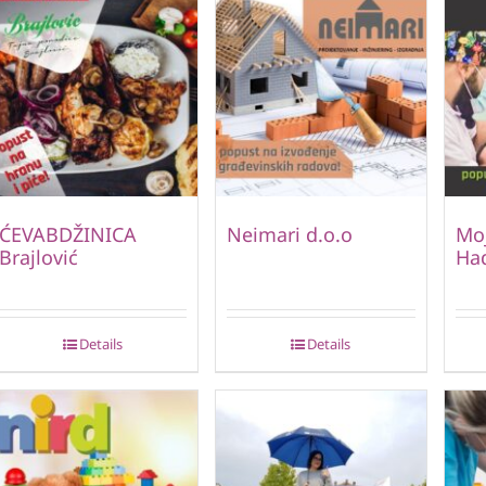
ĆEVABDŽINICA
Neimari d.o.o
Moj
Brajlović
Ha
Details
Details