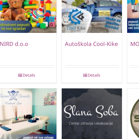
NIRD d.o.o
Autoškola Cool-Kike
MO
Details
Details