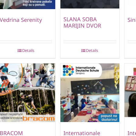
SLANA SOBA
Vedrina Serenity
Si
MARIJIN DVOR
Details
Details
BRACOM
Internationale
Int