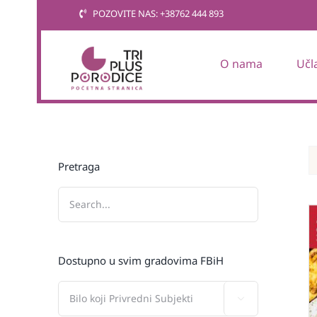
Skip
POZOVITE NAS: +38762 444 893
to
content
O nama
Učl
Pretraga
Dostupno u svim gradovima FBiH
