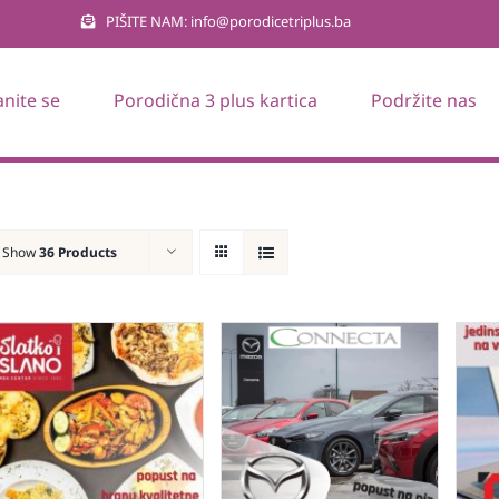
PIŠITE NAM: info@porodicetriplus.ba
anite se
Porodična 3 plus kartica
Podržite nas
Show
36 Products