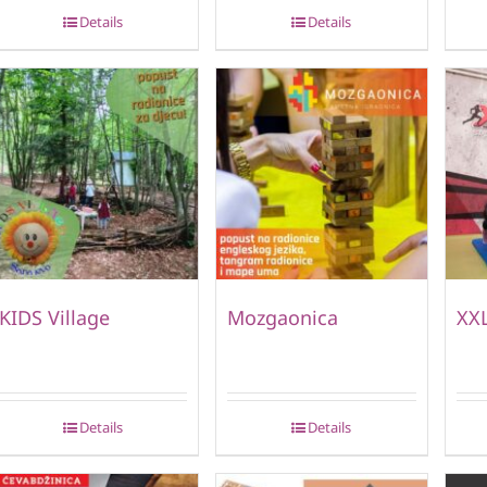
Details
Details
KIDS Village
Mozgaonica
XXL
Details
Details