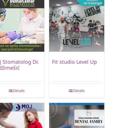
 Stomatolog Dr.
Fit studio Level Up
džimešić
Details
Details