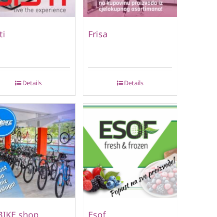
ti
Frisa
Details
Details
BIKE shop
Esof