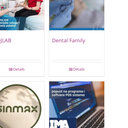
JLAB
Dental Family
Details
Details