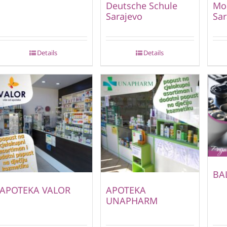
Deutsche Schule
Mo
Sarajevo
Sar
Details
Details
BA
APOTEKA VALOR
APOTEKA
UNAPHARM