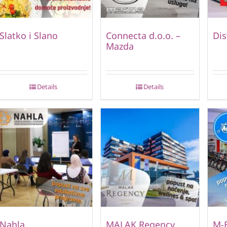
Slatko i Slano
Connecta d.o.o. –
Dis
Mazda
Details
Details
Nahla
MALAK Regency
M-