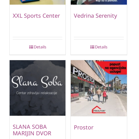
XXL Sports Center
Vedrina Serenity
Details
Details
SLANA SOBA
Prostor
MARIJIN DVOR