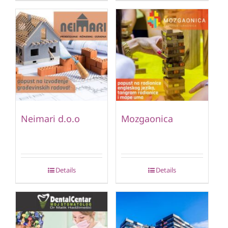
Neimari d.o.o
Mozgaonica
Details
Details