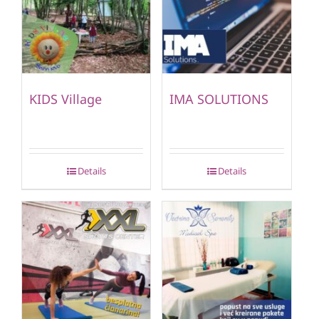
KIDS Village
IMA SOLUTIONS
Details
Details