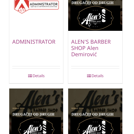
ADMINISTRATOR
ALEN'S BARBER
SHOP Alen
Demirović
Details
Details