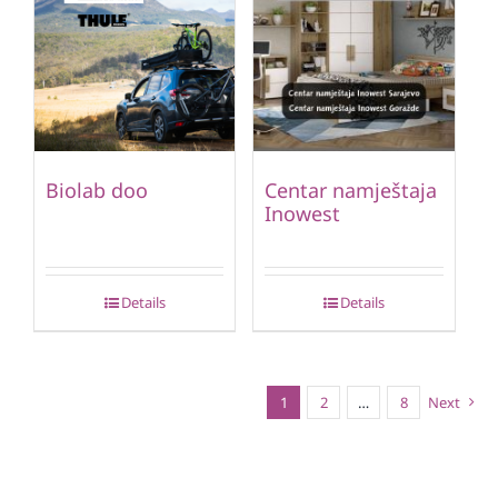
Biolab doo
Centar namještaja
Inowest
Details
Details
1
2
…
8
Next