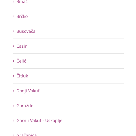
Bihać
Brčko
Busovača
Cazin
Čelić
Čitluk
Donji Vakuf
Goražde
Gornji Vakuf - Uskoplje
Gračanica