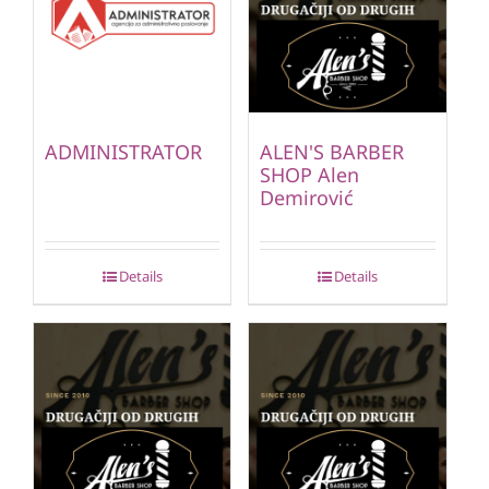
ADMINISTRATOR
ALEN'S BARBER
SHOP Alen
Demirović
Details
Details