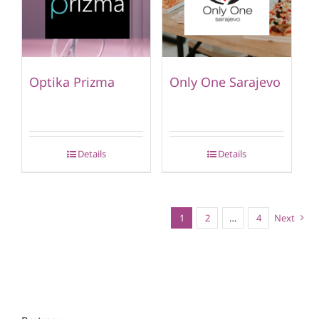
Optika Prizma
Only One Sarajevo
Details
Details
1
2
…
4
Next