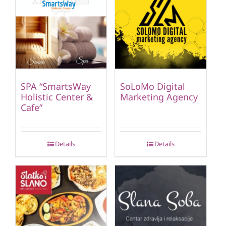
SPA “SmartsWay
SoLoMo Digital
Holistic Center &
Marketing Agency
Cafe”
Details
Details