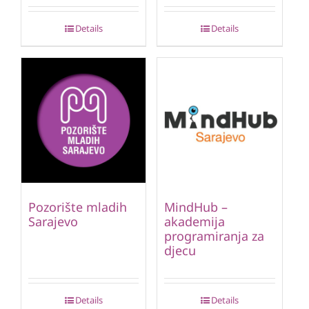
Details
Details
Pozorište mladih
MindHub –
Sarajevo
akademija
programiranja za
djecu
Details
Details