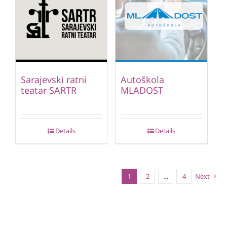
Sarajevski ratni
Autoškola
teatar SARTR
MLADOST
Details
Details
1
2
…
4
Next