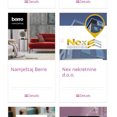
Details
Details
Namještaj Berre
Nex nekretnine
d.o.o.
Details
Details