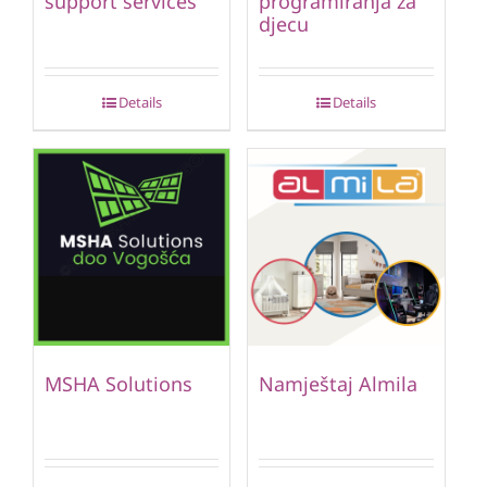
support services
programiranja za
djecu
Details
Details
MSHA Solutions
Namještaj Almila