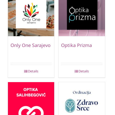
Only One Sarajevo
Optika Prizma
Details
Details