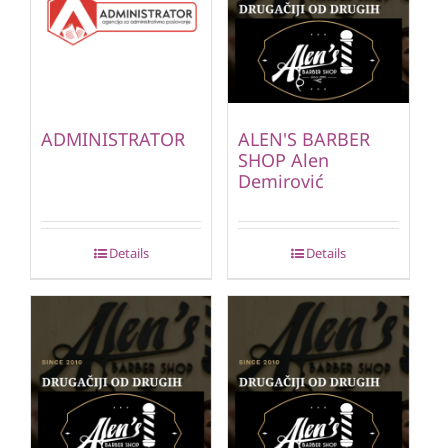
ADMINISTRATOR
ALEN'S BARBER
SHOP Alen
Demirović
Details
Details