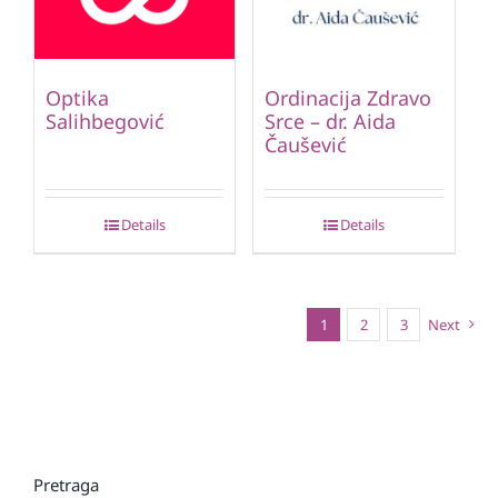
Optika
Ordinacija Zdravo
Salihbegović
Srce – dr. Aida
Čaušević
Details
Details
1
2
3
Next
Pretraga