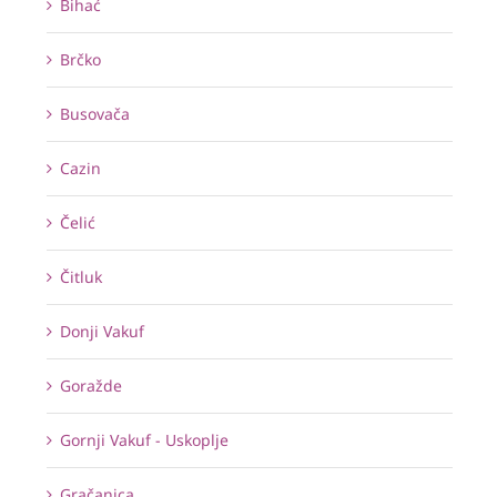
Bihać
Brčko
Busovača
Cazin
Čelić
Čitluk
Donji Vakuf
Goražde
Gornji Vakuf - Uskoplje
Gračanica