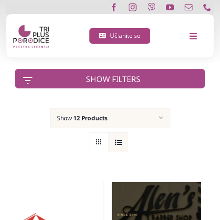
Skip
to
content
Učlanite se
Toggle
Navigat
O nama
SHOW FILTERS
Učlanite se
Show
12 Products
Porodična 3 plus kartica
Podržite nas
Vijesti
Kontakt