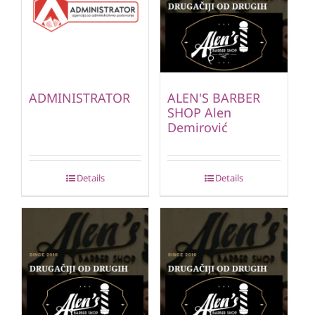
ADMINISTRATOR
ALEN'S BARBER
SHOP Alen
Demirović
Details
Details