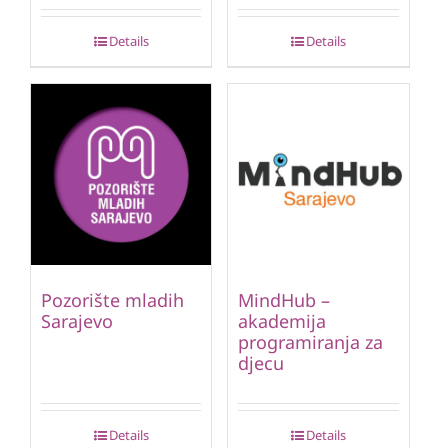
Details
Details
Pozorište mladih
MindHub –
Sarajevo
akademija
programiranja za
djecu
Details
Details