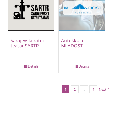
Sarajevski ratni
Autoškola
teatar SARTR
MLADOST
Details
Details
1
2
…
4
Next