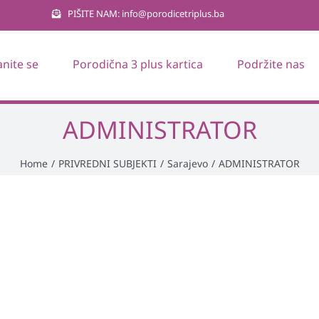
PIŠITE NAM: info@porodicetriplus.ba
anite se
Porodična 3 plus kartica
Podržite nas
ADMINISTRATOR
Home
/
PRIVREDNI SUBJEKTI
/
Sarajevo
/
ADMINISTRATOR