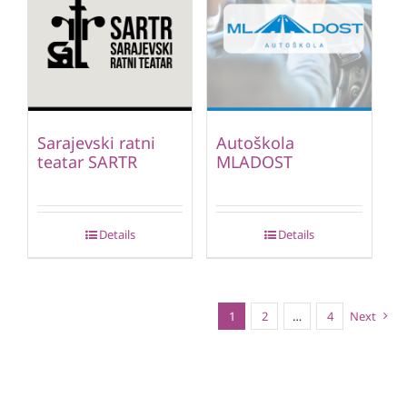
Sarajevski ratni
Autoškola
teatar SARTR
MLADOST
Details
Details
1
2
…
4
Next