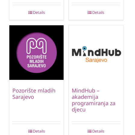
Details
Details
Pozorište mladih
MindHub –
Sarajevo
akademija
programiranja za
djecu
Details
Details