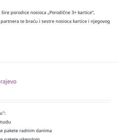
e šire porodice nosioca „Porodične 3+ kartice“,
 partnera te braću i sestre nosioca kartice i njegovog
rajevo
u":
onudu
e pakete radnim danima
e pakete vikendom