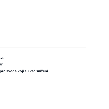
cu:
man
roizvode koji su već sniženi