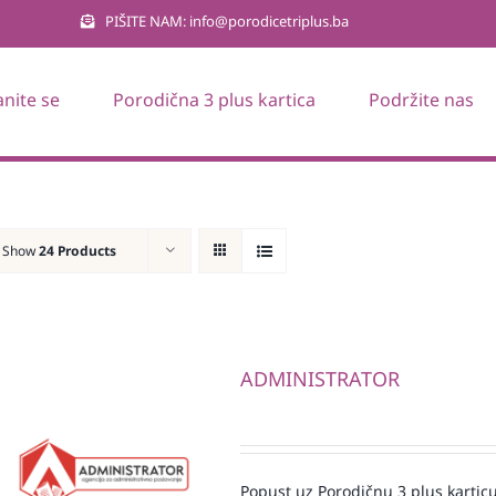
PIŠITE NAM: info@porodicetriplus.ba
anite se
Porodična 3 plus kartica
Podržite nas
Show
24 Products
ADMINISTRATOR
Popust uz Porodičnu 3 plus karticu