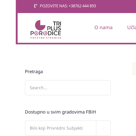
Skip
POZOVITE NAS: +38762 444 893
to
content
O nama
Učl
Pretraga
Dostupno u svim gradovima FBiH
