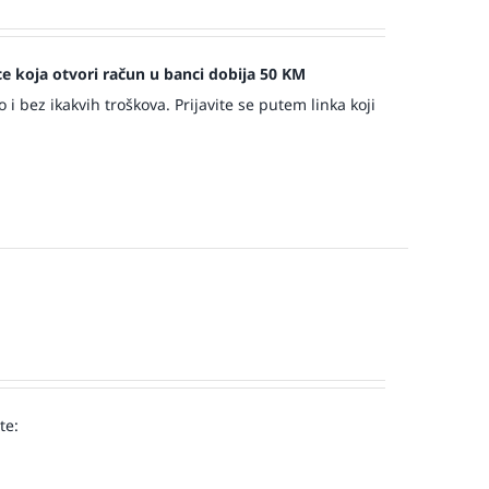
jece koja otvori račun u banci dobija 50 KM
 bez ikakvih troškova. Prijavite se putem linka koji
te:
!