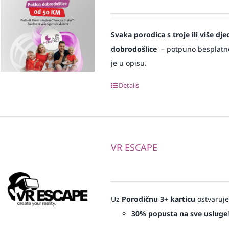
Svaka
porodica s troje ili više d
dobrodošlice
– potpuno besplatno i
je u opisu.
Details
VR ESCAPE
Uz
Porodičnu 3+ karticu
ostvaruje
30% popusta na sve usluge