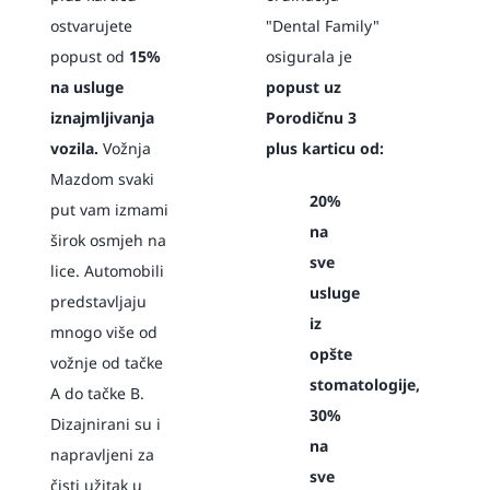
ostvarujete
"Dental Family"
popust od
15%
osigurala je
na usluge
popust uz
iznajmljivanja
Porodičnu 3
vozila.
Vožnja
plus karticu od:
Mazdom svaki
20%
put vam izmami
na
širok osmjeh na
sve
lice. Automobili
usluge
predstavljaju
iz
mnogo više od
opšte
vožnje od tačke
stomatologije,
A do tačke B.
30%
Dizajnirani su i
na
napravljeni za
sve
čisti užitak u