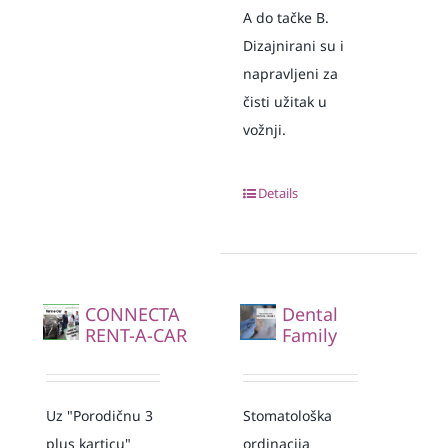
A do tačke B.
Dizajnirani su i
napravljeni za
čisti užitak u
vožnji.
Details
CONNECTA
Dental
RENT-A-CAR
Family
Uz "Porodičnu 3
Stomatološka
plus karticu"
ordinacija