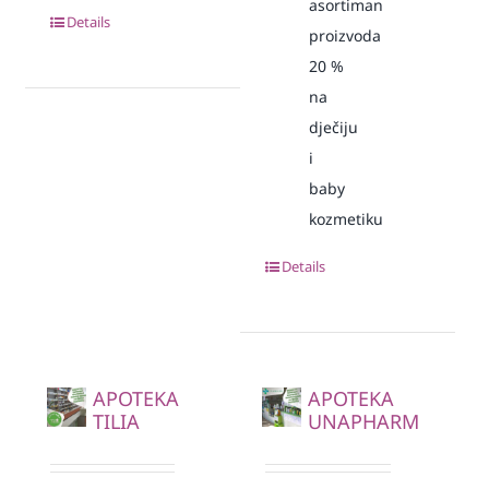
asortiman
Details
proizvoda
20
%
na
dječiju
i
baby
kozmetiku
Details
APOTEKA
APOTEKA
TILIA
UNAPHARM