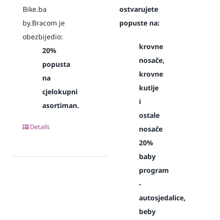
Bike.ba
ostvarujete
by.Bracom je
popuste na:
obezbijedio:
krovne
20%
nosače,
popusta
krovne
na
kutije
cjelokupni
i
asortiman.
ostale
Details
nosače
20%
baby
program
-
autosjedalice,
beby