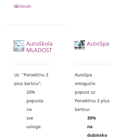
Details
Autoškola
AutoSpa
MLADOST
Uz "Porodičnu 3
AutoSpa
plus karticu":
omogućio
20%
popust uz
popusta
Porodičnu 3 plus
na
karticu:
sve
30%
usluge.
na
dubinsko