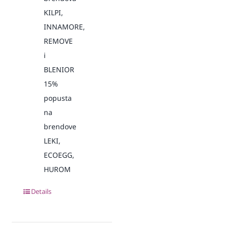
KILPI,
INNAMORE,
REMOVE
i
BLENIOR
15%
popusta
na
brendove
LEKI,
ECOEGG,
HUROM
Details