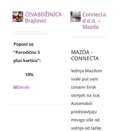
ĆEVABDŽINICA
Connecta
Brajlović
d.o.o. –
Mazda
Popust uz
MAZDA -
"Porodičnu 3
CONNECTA
plus karticu":
Vožnja Mazdom
10%
svaki put vam
izmami širok
Details
osmjeh na lice.
Automobili
predstavljaju
mnogo više od
vožnje od tačke