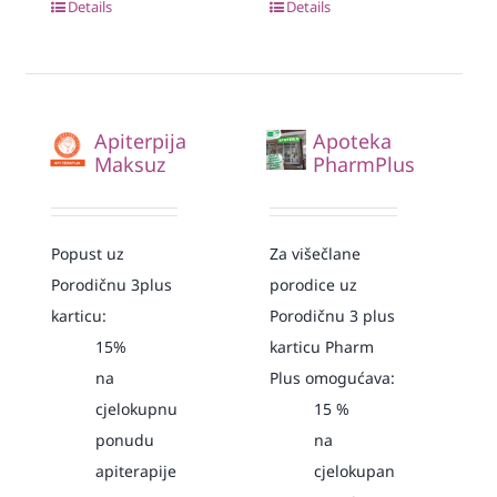
Details
Details
Apiterpija
Apoteka
Maksuz
PharmPlus
Popust uz
Za višečlane
Porodičnu 3plus
porodice uz
karticu:
Porodičnu 3 plus
15%
karticu Pharm
na
Plus omogućava:
cjelokupnu
15
%
ponudu
na
apiterapije
cjelokupan