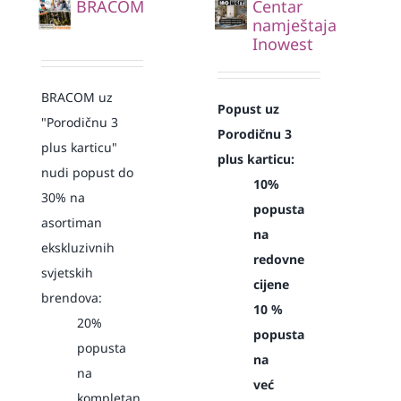
BRACOM
Centar
namještaja
Inowest
BRACOM uz
Popust uz
"Porodičnu 3
Porodičnu 3
plus karticu"
plus karticu:
nudi popust do
10%
30% na
popusta
asortiman
na
ekskluzivnih
redovne
svjetskih
cijene
brendova:
10 %
20%
popusta
popusta
na
na
već
kompletan