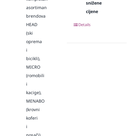
snižene
asortiman
cijene
brendova
HEAD
Details
(ski
oprema
i
bicikli),
MICRO
(romobili
i
kacige),
MENABO
(krovni
koferi
i
nosači)