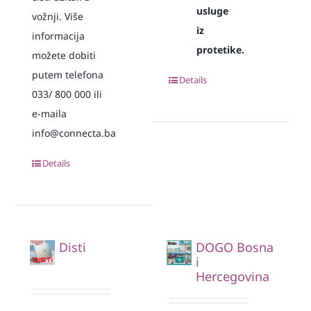
usluge
vožnji. Više
iz
informacija
protetike.
možete dobiti
putem telefona
Details
033/ 800 000 ili
e-maila
info@connecta.ba
Details
Disti
DOGO Bosna
i
Hercegovina