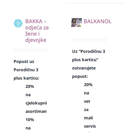
BAKKA –
BALKANOL
odjeća za
žene i
djevojke
Uz “Porodičnu 3
plus karticu”
Popust uz
ostvarujete
Porodičnu 3
popust:
plus karticu:
20%
20%
na
na
set
cjelokupni
za
asortiman
mali
10%
servis
na