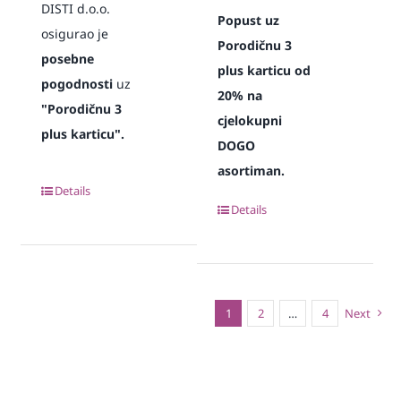
DISTI d.o.o.
Popust uz
osigurao je
Porodičnu 3
posebne
plus karticu od
pogodnosti
uz
20% na
"Porodičnu 3
cjelokupni
plus karticu".
DOGO
asortiman.
Details
Details
1
2
…
4
Next