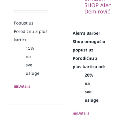
SHOP Alen
Demirović
Popust uz
Porodičnu 3 plus
Alen's Barber
karticu:
Shop omogućio
15%
popust uz
na
Porodičnu 3
sve
plus karticu od:
usluge
20%
na
Details
sve
usluge.
Details