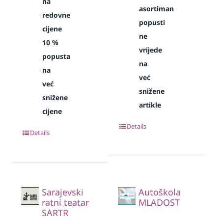
na
asortiman
redovne
popusti
cijene
ne
10 %
vrijede
popusta
na
na
već
već
snižene
snižene
artikle
cijene
Details
Details
Sarajevski
Autoškola
ratni teatar
MLADOST
SARTR