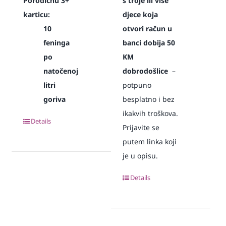
Porodičnu 3+
s troje ili više
karticu:
djece koja
10
otvori račun u
feninga
banci dobija 50
po
KM
natočenoj
dobrodošlice
–
litri
potpuno
goriva
besplatno i bez
ikakvih troškova.
Details
Prijavite se
putem linka koji
je u opisu.
Details