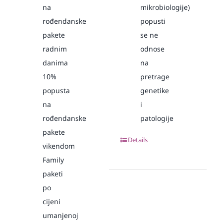
na
mikrobiologije)
rođendanske
popusti
pakete
se ne
radnim
odnose
danima
na
10%
pretrage
popusta
genetike
na
i
rođendanske
patologije
pakete
Details
vikendom
Family
paketi
po
cijeni
umanjenoj