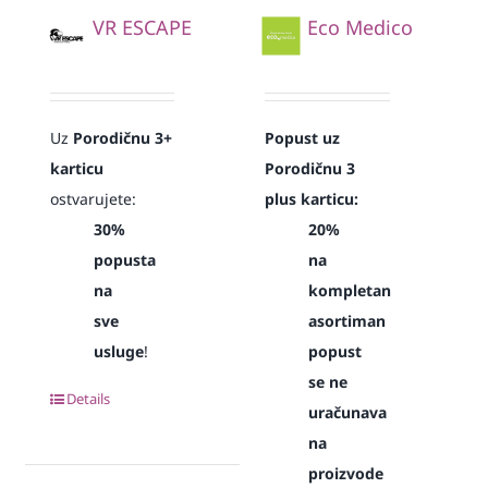
VR ESCAPE
Eco Medico
Uz
Porodičnu 3+
Popust uz
karticu
Porodičnu 3
ostvarujete:
plus karticu:
30%
20%
popusta
na
na
kompletan
sve
asortiman
usluge
!
popust
se ne
Details
uračunava
na
proizvode