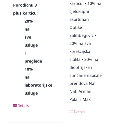
karticu: ▪️ 10% na
Porodičnu 3
cjelokupni
plus karticu:
asortiman
20%
Optike
na
Salihbegović ▪️
sve
20% na sva
usluge
korekcijska
i
stakla ▪️ 20% na
preglede
dioptrijske i
10%
sunčane naočale
na
brendova Naf
laboratorijske
Naf, Armani,
usluge
Polar i Max
Details
Details