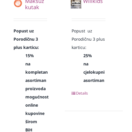
Maksuz
Willkids
kutak
Popust uz
Popust uz
Porodičnu 3
Porodičnu 3 plus
plus karticu:
karticu:
15%
25%
na
na
kompletan
cjelokupni
asortiman
asortiman
proizvoda
Details
mogućnost
online
kupovine
širom
BiH