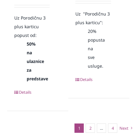
Uz "Porodičnu 3
Uz Porodičnu 3
plus karticu":
plus karticu
20%
popust od:
popusta
50%
na
na
sve
ulaznice
usluge.
za
predstave
Details
Details
1
2
…
4
Next