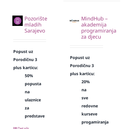
Pozorište
MindHub –
mladih
akademija
Sarajevo
programiranja
za djecu
Popust uz
Popust uz
Porodičnu 3
Porodičnu 3
plus karticu:
plus karticu:
50%
20%
popusta
na
na
sve
ulaznice
redovne
za
kurseve
predstave
progamiranja
Details