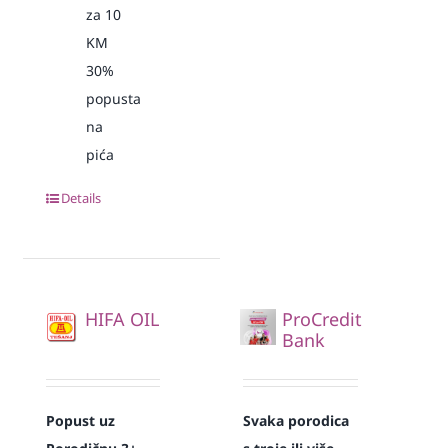
za 10
KM
30%
popusta
na
pića
Details
HIFA OIL
ProCredit
Bank
Popust uz
Svaka
porodica