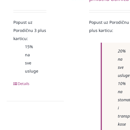
Popust uz
Popust uz Porodičnu
Porodičnu 3 plus
plus karticu:
karticu:
15%
20%
na
na
sve
sve
usluge
usluge
10%
Details
na
stomat
i
transp
kose