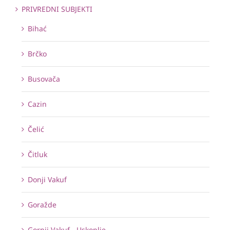
PRIVREDNI SUBJEKTI
Bihać
Brčko
Busovača
Cazin
Čelić
Čitluk
Donji Vakuf
Goražde
Gornji Vakuf - Uskoplje