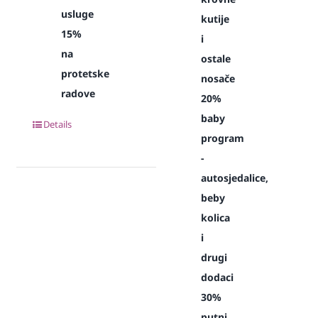
usluge
kutije
15%
i
na
ostale
protetske
nosače
radove
20%
baby
Details
program
-
autosjedalice,
beby
kolica
i
drugi
dodaci
30%
putni