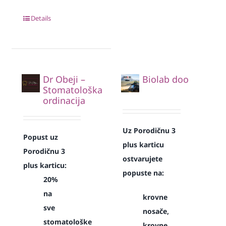
Details
Dr Obeji –
Biolab doo
Stomatološka
ordinacija
Uz Porodičnu 3
Popust uz
plus karticu
Porodičnu 3
ostvarujete
plus karticu:
popuste na:
20%
na
krovne
sve
nosače,
stomatološke
krovne