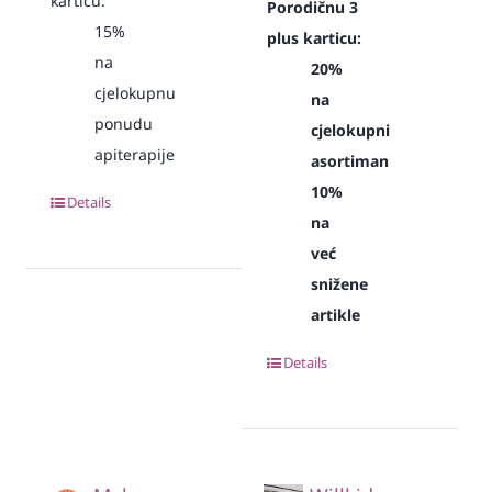
karticu:
Porodičnu 3
15%
plus karticu:
na
20%
cjelokupnu
na
ponudu
cjelokupni
apiterapije
asortiman
10%
Details
na
već
snižene
artikle
Details