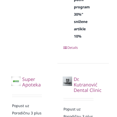
program
30%"
snižene
artikle
10%
Details
Super
Dr.
Apoteka
Kutranović
Dental Clinic
Popust uz
Popust uz
Porodičnu 3 plus
Porodičnu 3 plus