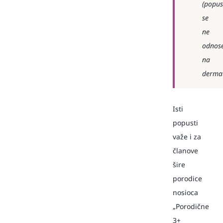
(popus
se
ne
odnos
na
dermat
Isti
popusti
važe i za
članove
šire
porodice
nosioca
„Porodične
3+