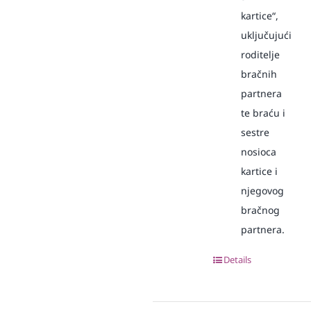
kartice“,
uključujući
roditelje
bračnih
partnera
te braću i
sestre
nosioca
kartice i
njegovog
bračnog
partnera.
Details