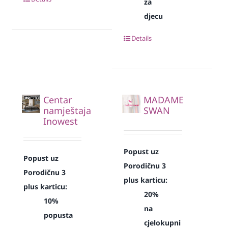
za
djecu
Details
Centar
MADAME
namještaja
SWAN
Inowest
Popust uz
Popust uz
Porodičnu 3
Porodičnu 3
plus karticu:
plus karticu:
20%
10%
na
popusta
cjelokupni