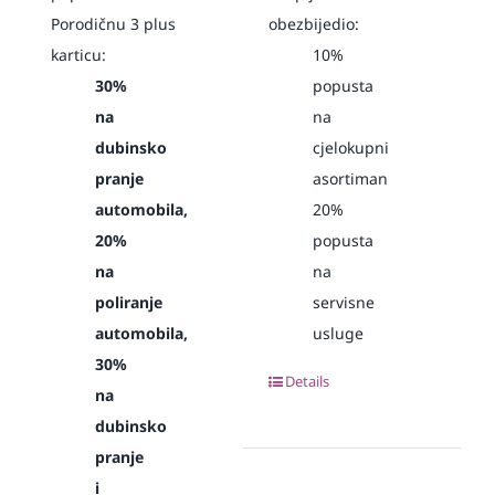
Porodičnu 3 plus
obezbijedio:
karticu:
10%
30%
popusta
na
na
dubinsko
cjelokupni
pranje
asortiman
automobila,
20%
20%
popusta
na
na
poliranje
servisne
automobila,
usluge
30%
Details
na
dubinsko
pranje
i