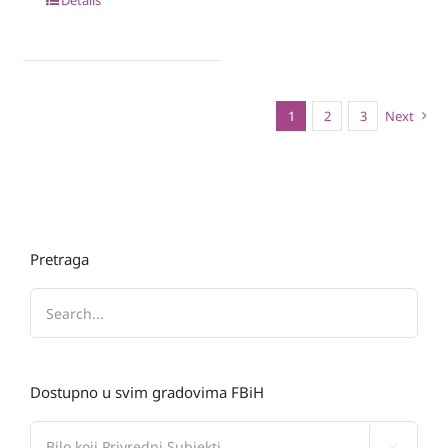
1
2
3
Next
Pretraga
Dostupno u svim gradovima FBiH
