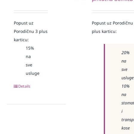
Popust uz
Popust uz Porodičnu
Porodičnu 3 plus
plus karticu:
karticu:
15%
20%
na
na
sve
sve
usluge
usluge
10%
Details
na
stomat
i
transp
kose