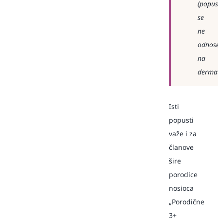
(popus
se
ne
odnos
na
dermat
Isti
popusti
važe i za
članove
šire
porodice
nosioca
„Porodične
3+