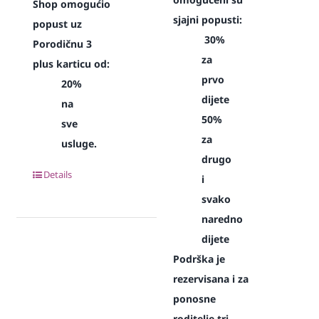
Shop omogućio
sjajni popusti:
popust uz
30%
Porodičnu 3
za
plus karticu od:
prvo
20%
dijete
na
50%
sve
za
usluge.
drugo
Details
i
svako
naredno
dijete
Podrška je
rezervisana i za
ponosne
roditelje tri