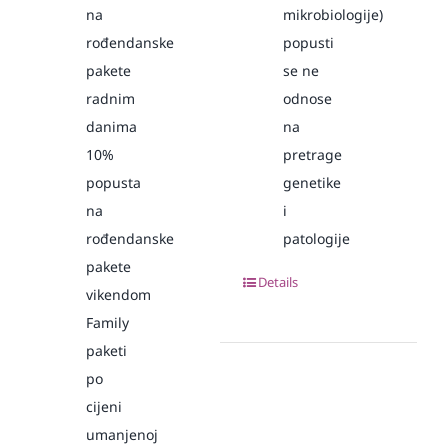
na
mikrobiologije)
rođendanske
popusti
pakete
se ne
radnim
odnose
danima
na
10%
pretrage
popusta
genetike
na
i
rođendanske
patologije
pakete
Details
vikendom
Family
paketi
po
cijeni
umanjenoj