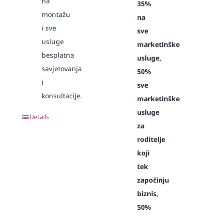
na
35%
montažu
na
i sve
sve
usluge
marketinške
besplatna
usluge,
savjetovanja
50%
i
sve
konsultacije.
marketinške
usluge
Details
za
roditelje
koji
tek
započinju
biznis,
50%