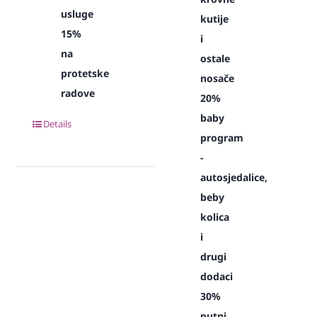
usluge
kutije
15%
i
na
ostale
protetske
nosače
radove
20%
baby
Details
program
-
autosjedalice,
beby
kolica
i
drugi
dodaci
30%
putni