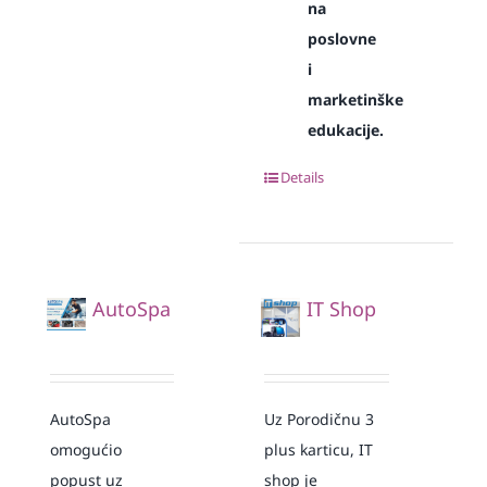
na
poslovne
i
marketinške
edukacije.
Details
AutoSpa
IT Shop
AutoSpa
Uz Porodičnu 3
omogućio
plus karticu, IT
popust uz
shop je