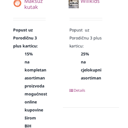
Maksuz
Willkids
kutak
Popust uz
Popust uz
Porodičnu 3
Porodičnu 3 plus
plus karticu:
karticu:
15%
25%
na
na
kompletan
cjelokupni
asortiman
asortiman
proizvoda
Details
mogućnost
online
kupovine
širom
BiH