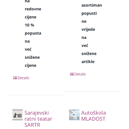
na
asortiman
redovne
popusti
cijene
ne
10 %
vrijede
popusta
na
na
već
već
snižene
snižene
artikle
cijene
Details
Details
Sarajevski
Autoškola
ratni teatar
MLADOST
SARTR