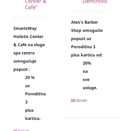
Center &
Demirović
Cafe”
Alen's Barber
SmartsWay
Shop omogućio
Holistic Center
popust uz
& Cafe na sluge
Porodičnu 3
spa centra
plus karticu od:
omogućuje
20%
popust :
na
20 %
sve
uz
usluge.
Porodičnu
Details
3
plus
karticu.
Details