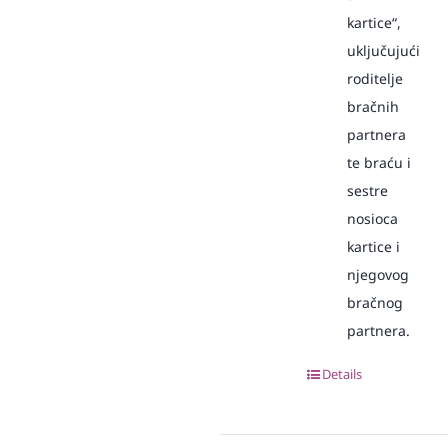
kartice“,
uključujući
roditelje
bračnih
partnera
te braću i
sestre
nosioca
kartice i
njegovog
bračnog
partnera.
Details