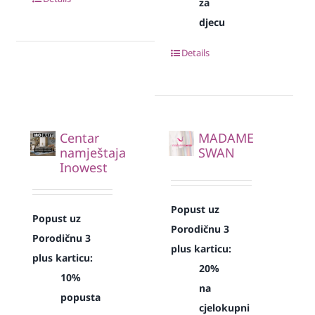
za
djecu
Details
Centar
MADAME
namještaja
SWAN
Inowest
Popust uz
Popust uz
Porodičnu 3
Porodičnu 3
plus karticu:
plus karticu:
20%
10%
na
popusta
cjelokupni