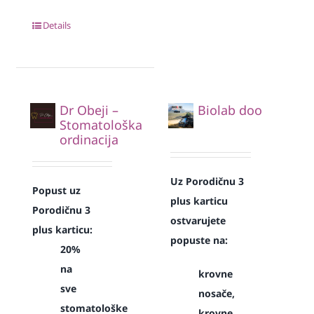
Details
Dr Obeji –
Biolab doo
Stomatološka
ordinacija
Uz Porodičnu 3
Popust uz
plus karticu
Porodičnu 3
ostvarujete
plus karticu:
popuste na:
20%
na
krovne
sve
nosače,
stomatološke
krovne