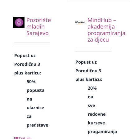
Pozorište
MindHub –
mladih
akademija
Sarajevo
programiranja
za djecu
Popust uz
Popust uz
Porodičnu 3
Porodičnu 3
plus karticu:
plus karticu:
50%
20%
popusta
na
na
sve
ulaznice
redovne
za
kurseve
predstave
progamiranja
Details