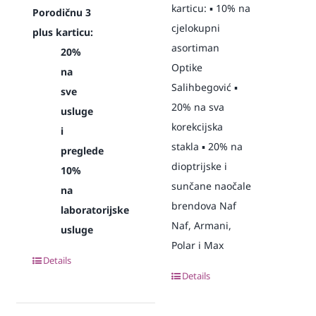
karticu: ▪️ 10% na
Porodičnu 3
cjelokupni
plus karticu:
asortiman
20%
Optike
na
Salihbegović ▪️
sve
20% na sva
usluge
korekcijska
i
stakla ▪️ 20% na
preglede
dioptrijske i
10%
sunčane naočale
na
brendova Naf
laboratorijske
Naf, Armani,
usluge
Polar i Max
Details
Details