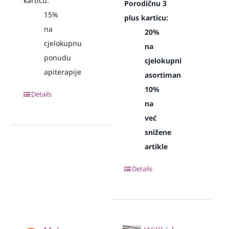
karticu:
Porodičnu 3
15%
plus karticu:
na
20%
cjelokupnu
na
ponudu
cjelokupni
apiterapije
asortiman
10%
Details
na
već
snižene
artikle
Details