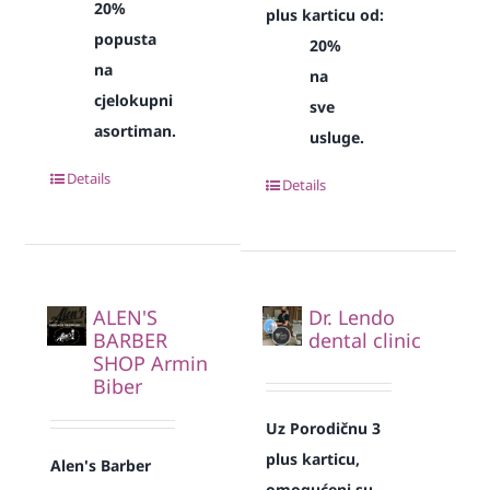
20%
plus karticu od:
popusta
20%
na
na
cjelokupni
sve
asortiman.
usluge.
Details
Details
ALEN'S
Dr. Lendo
BARBER
dental clinic
SHOP Armin
Biber
Uz Porodičnu 3
plus karticu,
Alen's Barber
omogućeni su