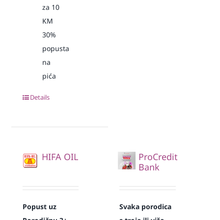
za 10
KM
30%
popusta
na
pića
Details
HIFA OIL
ProCredit
Bank
Popust uz
Svaka
porodica