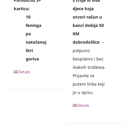
Porodičnu 3+
s troje ili više
karticu:
djece koja
10
otvori račun u
feninga
banci dobija 50
po
KM
natočenoj
dobrodošlice
–
litri
potpuno
goriva
besplatno i bez
ikakvih troškova.
Details
Prijavite se
putem linka koji
je u opisu.
Details