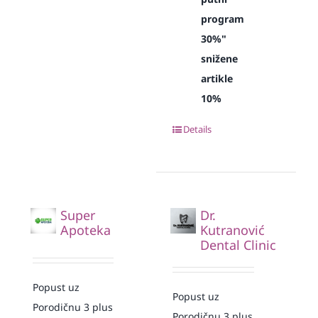
program
30%"
snižene
artikle
10%
Details
Super
Dr.
Apoteka
Kutranović
Dental Clinic
Popust uz
Popust uz
Porodičnu 3 plus
Porodičnu 3 plus