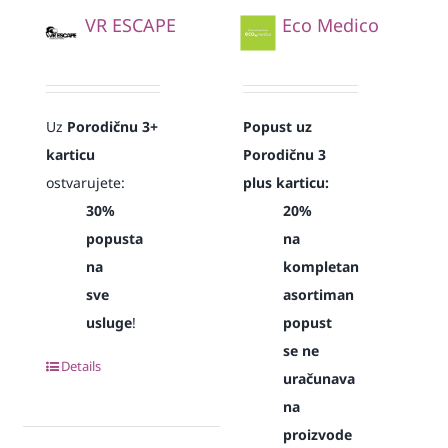
VR ESCAPE
Eco Medico
Uz
Porodičnu 3+
Popust uz
karticu
Porodičnu 3
ostvarujete:
plus karticu:
30%
20%
popusta
na
na
kompletan
sve
asortiman
usluge
!
popust
se ne
Details
uračunava
na
proizvode