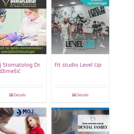
 Stomatolog Dr.
Fit studio Level Up
džimešić
Details
Details