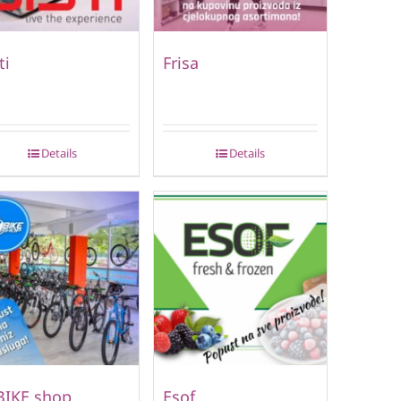
ti
Frisa
Details
Details
BIKE shop
Esof