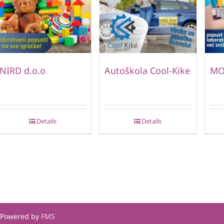
NIRD d.o.o
Autoškola Cool-Kike
MO
Details
Details
| Powered by
FMS