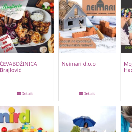
ĆEVABDŽINICA
Neimari d.o.o
Moj
Brajlović
Ha
Details
Details