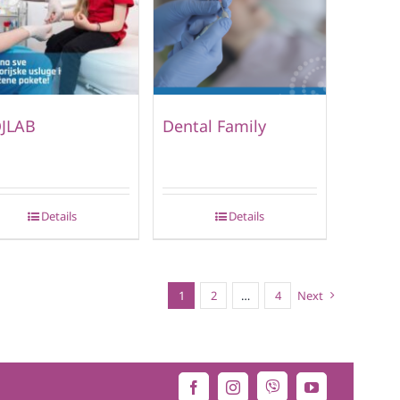
JLAB
Dental Family
Details
Details
1
2
…
4
Next
Viber
Facebook
Instagram
YouTube