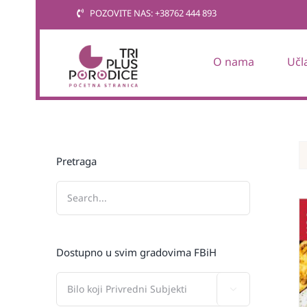
Skip
POZOVITE NAS: +38762 444 893
to
content
O nama
Učl
Pretraga
Dostupno u svim gradovima FBiH
