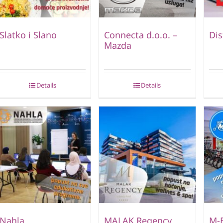
Slatko i Slano
Connecta d.o.o. –
Dis
Mazda
Details
Details
Nahla
MALAK Regency
M-