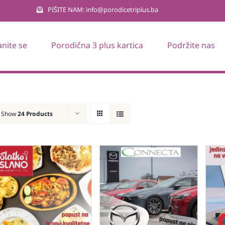
PIŠITE NAM: info@porodicetriplus.ba
anite se
Porodična 3 plus kartica
Podržite nas
Show
24 Products