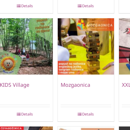
Details
Details
KIDS Village
Mozgaonica
XXL
Details
Details