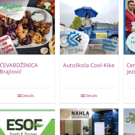
ĆEVABDŽINICA
Autoškola Cool-Kike
Cen
Brajlović
jez
Details
Details