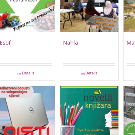
Esof
Nahla
Ma
Details
Details