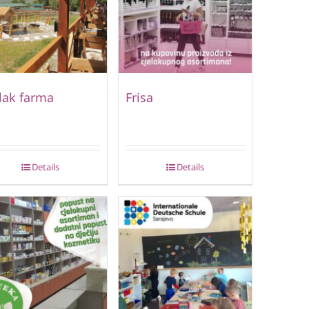
lak farma
Frisa
Details
Details