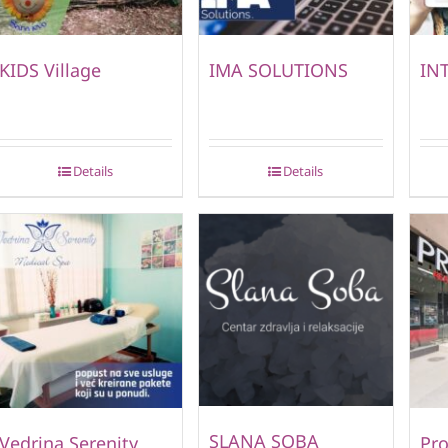
KIDS Village
IMA SOLUTIONS
IN
Details
Details
SLANA SOBA
Vedrina Serenity
Pro