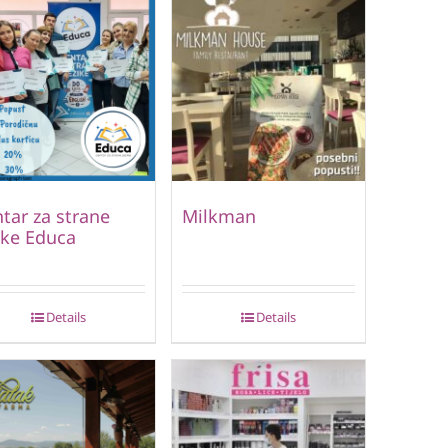
tar za strane
Milkman
ike Educa
Details
Details