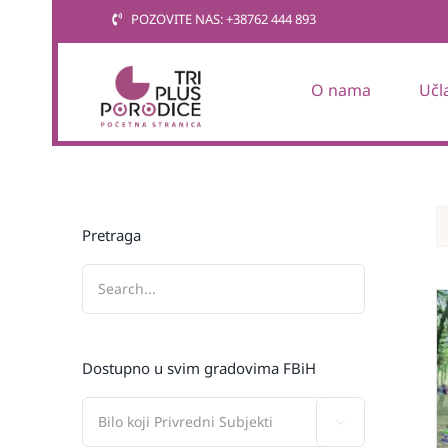
Skip
POZOVITE NAS: +38762 444 893
to
content
O nama
Učl
Pretraga
Dostupno u svim gradovima FBiH
