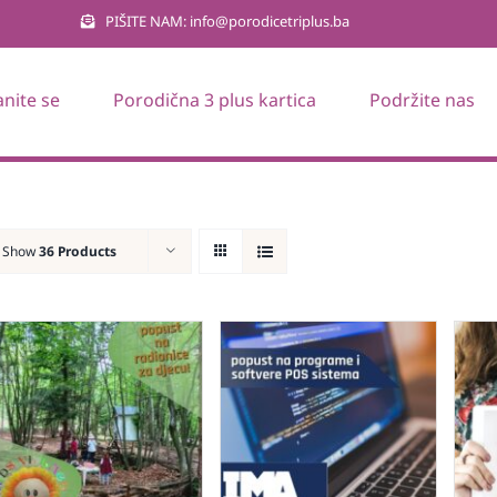
PIŠITE NAM: info@porodicetriplus.ba
anite se
Porodična 3 plus kartica
Podržite nas
Show
36 Products