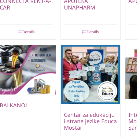
CONNECTA RENT-A-
APOTEKA
AP
CAR
UNAPHARM
Details
Details
BALKANOL
Centar za edukaciju
Int
i strane jezike Educa
Mo
Mostar
Sar