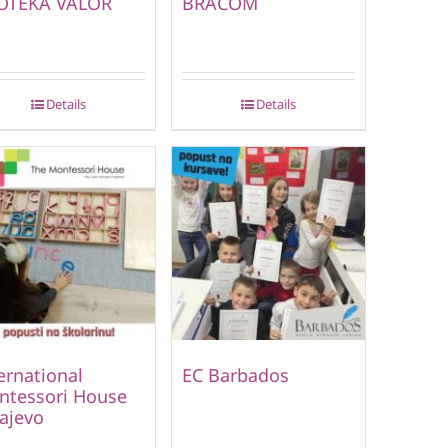
OTEKA VALOR
BRACOM
Details
Details
ernational
EC Barbados
ntessori House
ajevo