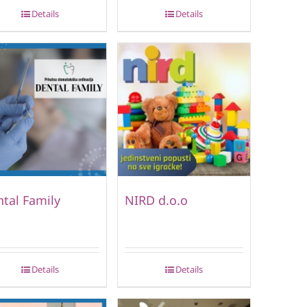
Details
Details
tal Family
NIRD d.o.o
Details
Details