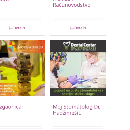
Računovodstvo
Details
Details
zgaonica
Moj Stomatolog Dr.
Hadžimešić