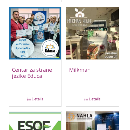
Centar za strane
Milkman
jezike Educa
Details
Details