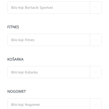

FITNES

KOŠARKA

NOGOMET
