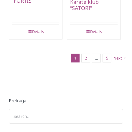
“FORTIS”
Karate klub
“SATORI”
Details
Details
1
2
…
5
Next
Pretraga