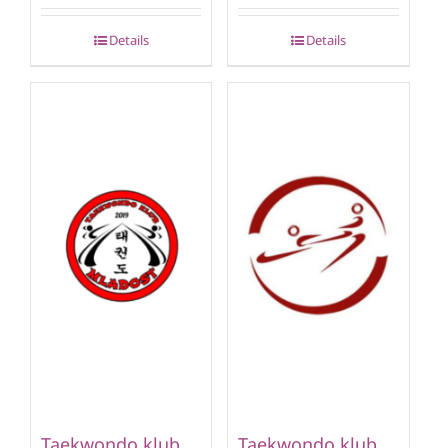
Details
Details
Taekwondo klub
Taekwondo klub