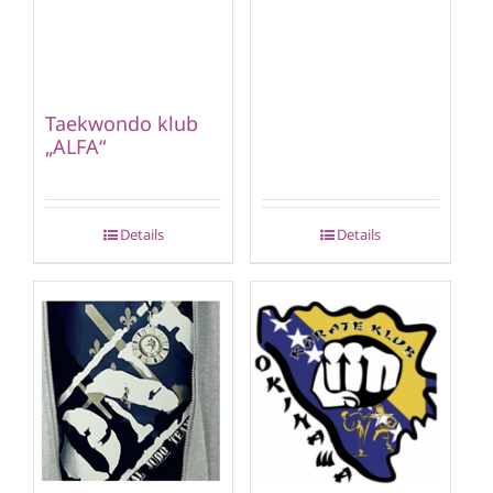
Taekwondo klub
„ALFA“
Details
Details