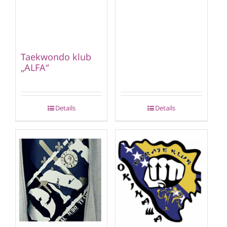
Taekwondo klub
„ALFA“
Details
Details