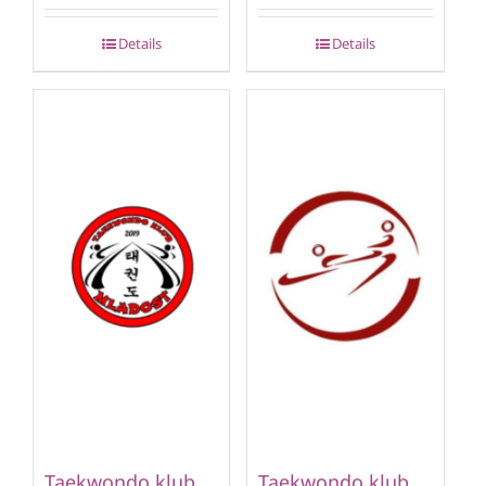
Details
Details
Taekwondo klub
Taekwondo klub