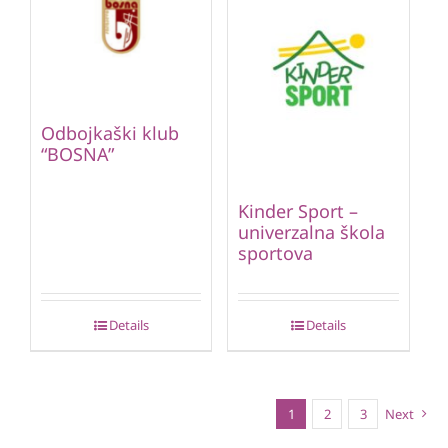
Odbojkaški klub
“BOSNA”
Kinder Sport –
univerzalna škola
sportova
Details
Details
1
2
3
Next