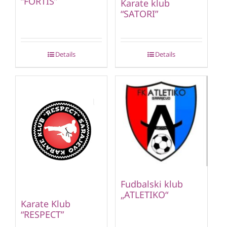
“FORTIS”
Karate klub
“SATORI”
Details
Details
Fudbalski klub
„ATLETIKO“
Karate Klub
“RESPECT”