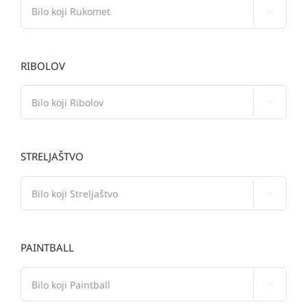

RIBOLOV

STRELJAŠTVO

PAINTBALL
