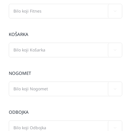

KOŠARKA

NOGOMET

ODBOJKA
