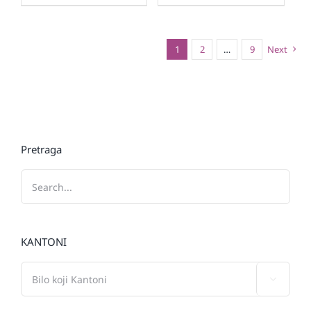
1
2
…
9
Next
Pretraga
KANTONI
