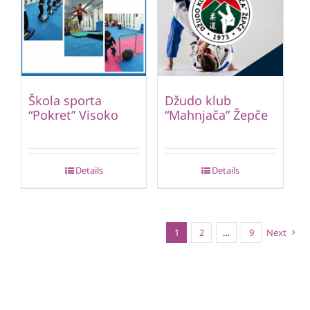
Škola sporta
Džudo klub
“Pokret” Visoko
“Mahnjača” Žepče
Details
Details
1
2
…
9
Next