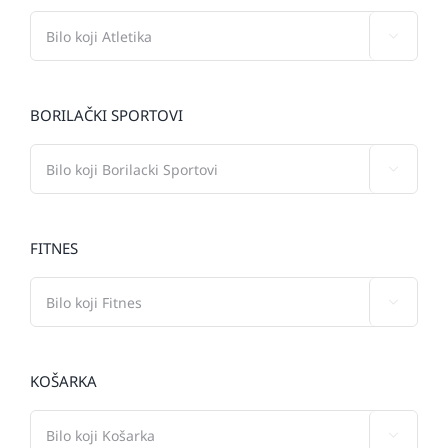

BORILAČKI SPORTOVI

FITNES

KOŠARKA
