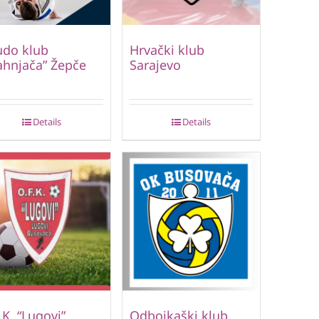
udo klub
Hrvački klub
hnjača” Žepče
Sarajevo
Details
Details
.K. “Lugovi”
Odbojkaški klub