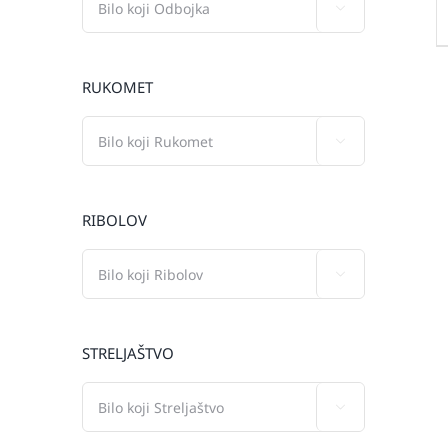

RUKOMET

RIBOLOV

STRELJAŠTVO
