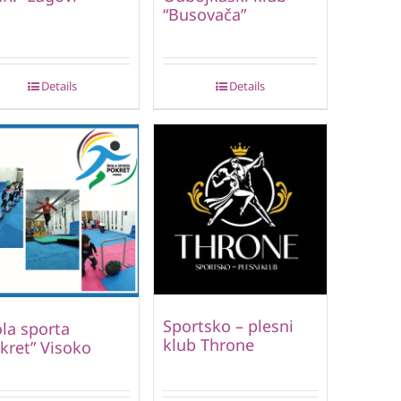
“Busovača”
Details
Details
Sportsko – plesni
la sporta
klub Throne
kret” Visoko