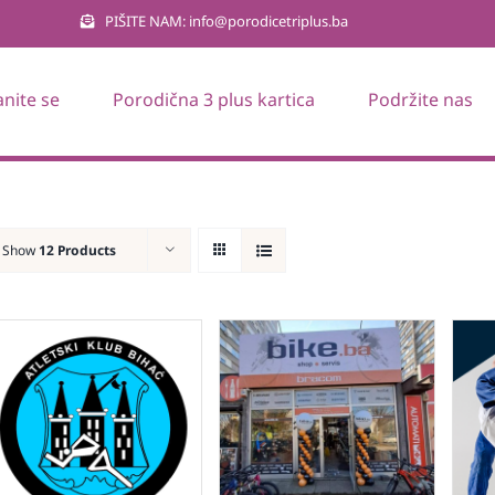
PIŠITE NAM: info@porodicetriplus.ba
anite se
Porodična 3 plus kartica
Podržite nas
Show
12 Products