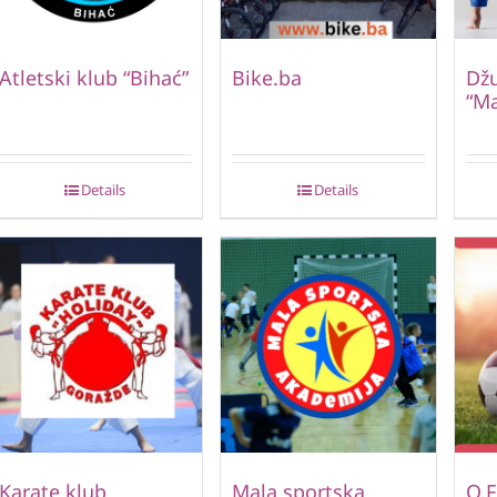
Atletski klub “Bihać”
Bike.ba
Dž
“Ma
Details
Details
Karate klub
Mala sportska
O.F