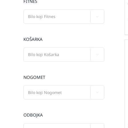
FITNES

KOŠARKA

NOGOMET

ODBOJKA