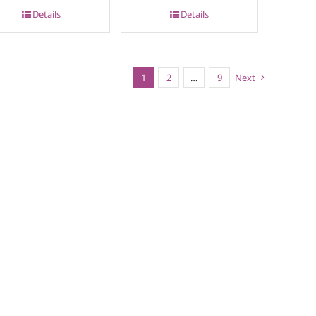
Details
Details
1
2
…
9
Next