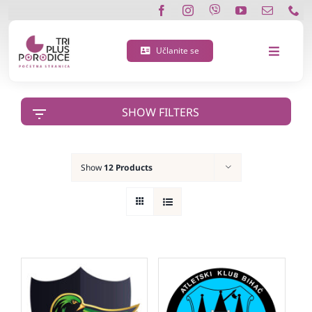
Skip
to
content
Učlanite se
Toggle
Navigat
O nama
SHOW FILTERS
Učlanite se
Show
12 Products
Porodična 3 plus kartica
Podržite nas
Vijesti
Kontakt